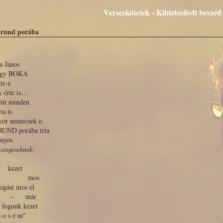
Verseskötetek - Kibiztosított beszéd
rund porába
a János
agy BOKA
tte-e
y érte is…
ént minden
ta is
kor nemecsek e.
RUND porába írta
onyos
singeseknek
:
z
ezet
mos
ogást mos el
i – már
 fogunk kezet
 s e m"