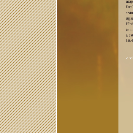
majd
fara
szám
ujja
fűré
és m
a cs
közl
< vi