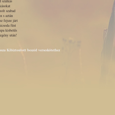
 szálkás
kásokat
olt szabad
in s aztán
sz fejsze járt
icsoda füst
upa kisbetűs
egény után!
ssza Kibiztosított beszéd verseskötethez