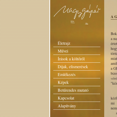
A G
Bok
a n
Életrajz
érte
hog
Művei
tört
Írások a költőről
miat
ami
Díjak, elismerések
a G
biz
Emlékezés
vörö
Képek
"ké
k
Betűrendes mutató
Kapcsolat
kézf
m
Alapítvány
nem
s o