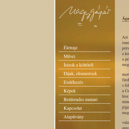
Ágaz
Azt 
ismé
Életrajz
pótv
a ko
Művei
a pe
Írások a költőről
meg 
Díjak, elismerések
mert
fürd
Emlékezés
s fe
Képek
a Ce
hisz
Betűrendes mutató
mind
jöjj
Kapcsolat
meg
Alapítvány
vala
ann