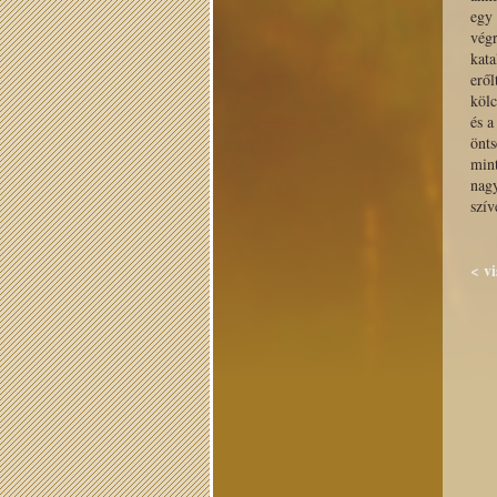
egy 
végr
kata
eről
kölc
és a
önts
mint
nag
szív
< v