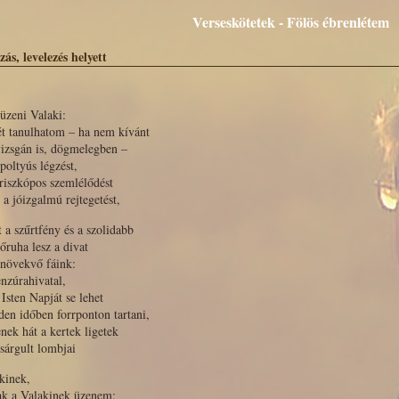
Verseskötetek - Fölös ébrenlétem
ás, levelezés helyett
üzeni Valaki:
t tanulhatom – ha nem kívánt
izsgán is, dögmelegben –
poltyús légzést,
riszkópos szemlélődést
a jóizgalmú rejtegetést,
 a szűrtfény és a szolidabb
őruha lesz a divat
lnövekvő fáink:
nzúrahivatal,
 Isten Napját se lehet
en időben forrponton tartani,
enek hát a kertek ligetek
sárgult lombjai
kinek,
ak a Valakinek üzenem: