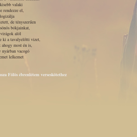
kisebb valaki
e rendezze el,
logizálja
tetett, de tényszerűen
sönös bókjainkat,
 virágok alól
e ki a tavalyelőtti vizet,
 ahogy most én is,
y nyárban vacogó
emet lelkemet
issza Fölös ébrenlétem verseskötethez