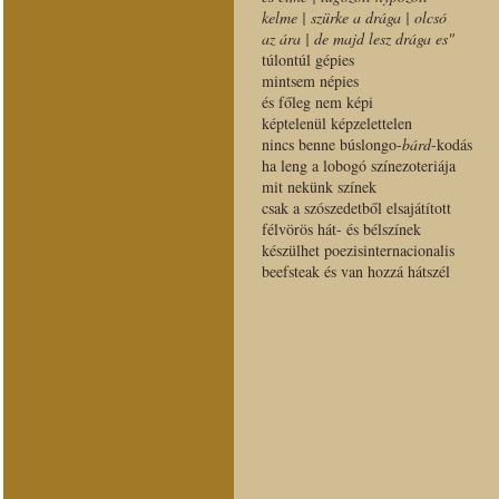
kelme | szürke a drága | olc
az ára | de majd lesz drága es"
túlontúl gépies
mintsem népies
és főleg nem képi
képtelenül képzelettelen
nincs benne búslongo-
bárd
-kodás
ha leng a lobogó színezoteriája
mit nekünk színek
csak a szószedetből elsajátított
félvörös hát- és bélszínek
készülhet poezisinternacionalis
beefsteak és van hozzá hátszél
tehát
"szél(es) a la manche-csatorn
vékony a jég ra
ha elcsúszol kisangy
végigmegyünk rajta-d"
marginális tényezőként még
mindig feltűnhet bármelyik
partperem így mondá
egykoron szerdán legalább
két lángelme a két dán
Hamlet =
lenni vagy lehetetlen