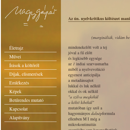
Az ún. nyelvkritikus költészet man
(margináliák, vidám be
mindenekelőtt volt a tej
Életrajz
jóval a fű előtt
Művei
és legkisebb egysége
az
1
indiai szarvasmarha
Írások a költőről
miből a nyelvevolúció
Díjak, elismerések
egyenest anticipálja
a metadánsajtot
Emlékezés
lukkal és luk nélkül
Képek
okkal és ok nélkül
"a szilva megkékül
Betűrendes mutató
a költő kibékül"
mutatóban így szól a
Kapcsolat
hagyományos
dalnép
formula
Alapítvány
ellenben M I még a
mikrokontinuitás
gyanújába sem keveredhetünk