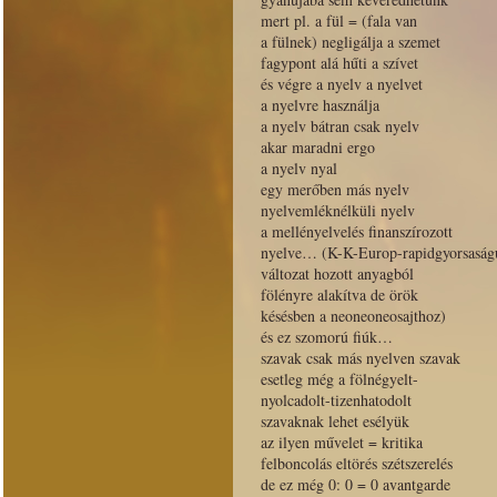
mert pl. a fül = (fala van
a fülnek) negligálja a szemet
fagypont alá hűti a szívet
és végre a nyelv a nyelvet
a nyelvre használja
a nyelv bátran csak nyelv
akar maradni ergo
a nyelv nyal
egy merőben más nyelv
nyelvemléknélküli nyelv
a mellényelvelés finanszírozott
nyelve… (K-K-Europ-rapidgyorsaság
változat hozott anyagból
fölényre alakítva de örök
késésben a neoneoneosajthoz)
és ez szomorú fiúk…
szavak csak más nyelven szavak
esetleg még a fölnégyelt-
nyolcadolt-tizenhatodolt
szavaknak lehet esélyük
az ilyen művelet = kritika
felboncolás eltörés szétszerelés
de ez még 0: 0 = 0 avantgarde