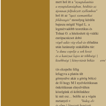
mert hol itt a
"nyugtalanítás
a nyugtalanságban, hódítás az
újonnan felfedezett szellemben"
hol itt az
"igazi szemantikai
földrengés"
mosolyog kérdőn
bajusza mögül Végel L. a
legmérvadóbb teoretikus és
Tolnai O. a hitelesített új-vidéki
európacsúcsot dobó
végel-adás vég-elad-ás
előadása
után lazánszép szakállába túr:
"a duna cepelje a sok koszt
és a kanizsai lajos úr többségi |
kisebbségi | könyvtárát békás erre
meg
(és elcepelte félig
lefagyva a platón ült
görnyedve akár a görög bölcs)
de fő hogy M I nyelvkritikusan
önkritikusan elnyelvülten
közelgünk el-költőinkhez
ki mit esz… belőle az a végén
metanyel-v
"hideg elv
és elme | lúgozott hypóz