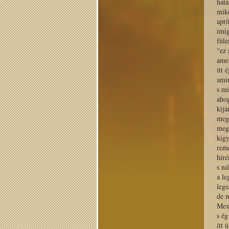
hatá
mik
aprí
imí
füle
“ez
amel
itt 
ami
s mi
ahog
kijá
meg
meg
kígy
rem
híré
s n
a le
legs
de m
Mexi
s ég
itt 