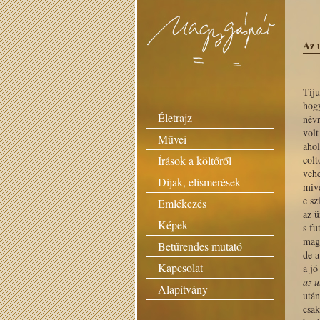
Az u
Tiju
hog
Életrajz
névr
volt
Művei
ahol
Írások a költőről
colt
veh
Díjak, elismerések
mive
e sz
Emlékezés
az ü
Képek
s fu
mag
Betűrendes mutató
de a
Kapcsolat
a jó
az u
Alapítvány
után
csak