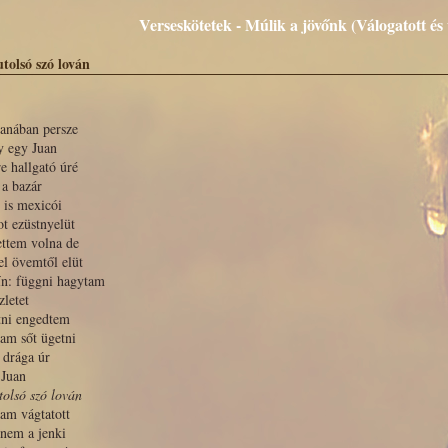
Verseskötetek - Múlik a jövőnk (Válogatott és 
tolsó szó lován
anában persze
y egy Juan
e hallgató úré
 a bazár
 is mexicói
ot ezüstnyelüt
ettem volna de
l övemtől elüt
ín: függni hagytam
zletet
tni engedtem
am sőt ügetni
 drága úr
 Juan
tolsó szó lován
am vágtatott
nem a jenki