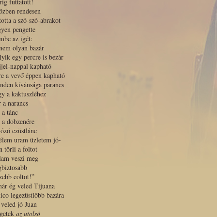
rig futtatott!
özben rendesen
totta a szó-szó-abrakot
gyen pengette
mbe az igét:
 nem olyan bazár
yik egy percre is bezár
éjjel-nappal kapható
re a vevő éppen kapható
nden kívánsága parancs
y a kaktuszléhez
r a narancs
 a tánc
 a dobzenére
ózó ezüstlánc
élem uram üzletem jó-
n törli a foltot
álam veszi meg
gbiztosabb
zebb coltot!”
ár ég veled Tijuana
co legezüstlőbb bazára
 veled jó Juan
ügetek
az utolsó