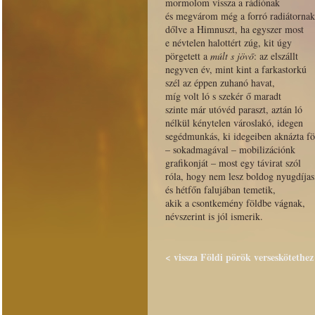
mormolom vissza a rádiónak
és megvárom még a forró radiátornak
dőlve a Himnuszt, ha egyszer most
e névtelen halottért zúg, kit úgy
pörgetett a
múlt s jövő
: az elszállt
negyven év, mint kint a farkastorkú
szél az éppen zuhanó havat,
míg volt ló s szekér ő maradt
szinte már utóvéd paraszt, aztán ló
nélkül kénytelen városlakó, idegen
segédmunkás, ki idegeiben aknázta fö
– sokadmagával – mobilizációnk
grafikonját – most egy távirat szól
róla, hogy nem lesz boldog nyugdíjas
és hétfőn falujában temetik,
akik a csontkemény földbe vágnak,
névszerint is jól ismerik.
< vissza Földi pörök verseskötethez