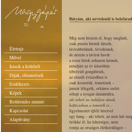
Bátyám, aki névtelenül is belefár
Még nem hiszem el, hogy meghalt,
csak puszta hírnek látszik,
Életrajz
táviratbetűnek, tévedésnek,
de nézem a távirat havát:
Művei
a rossz hírek sohasem késnek,
Írások a költőről
mindjárt az év küszöbén
tébolyult gongütések,
Díjak, elismerések
az elmúlt évtizedben is
csak koszorúk, temetések –
Emlékezés
január lélegzik, orkános szelet
Képek
sóhajt a nyugat-dunántúlra,
aki teheti ne induljon útnak,
Betűrendes mutató
hófúvásban a temetők is…
Kapcsolat
figyelmeztet éjféli híreivel
egy hang – aki teheti, az nem hal me
Alapítvány
örökké él, ha lehetséges, nem
rontja az országos életkorátlagot –