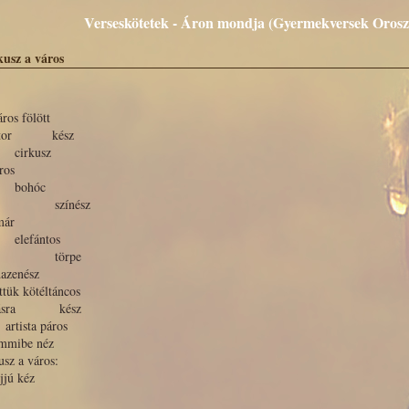
Verseskötetek - Áron mondja (Gyermekversek Orosz I
kusz a város
ros fölött
sátor kész
rkusz
ros
ohóc
zínész
már
efántos
örpe
dazenész
ttük kötéltáncos
rásra kész
ista páros
emmibe néz
usz a város:
jjú kéz