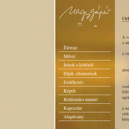
Cir
A vá
a 
Életrajz
ci
a vá
Művei
b
Írások a költőről
s
ido
Díjak, elismerések
el
t
Emlékezés
cso
Képek
fölö
ug
Betűrendes mutató
art
Kapcsolat
a s
cirk
Alapítvány
hétu