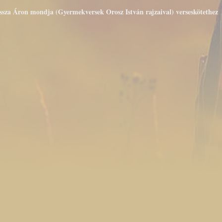
issza Áron mondja (Gyermekversek Orosz István rajzaival) verseskötethez