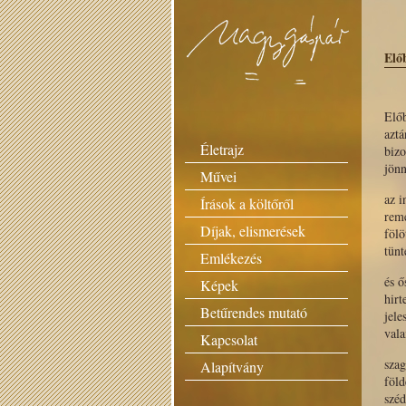
Elő
Előb
aztá
Életrajz
biz
jön
Művei
az i
Írások a költőről
rem
Díjak, elismerések
fölö
tünt
Emlékezés
és ő
Képek
hirt
Betűrendes mutató
jele
vala
Kapcsolat
szag
Alapítvány
föld
széd