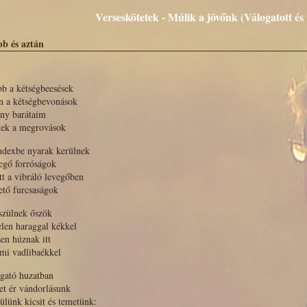
Verseskötetek - Múlik a jövőnk (Válogatott és 
bb és aztán
b a kétségbeesések
n a kétségbevonások
ony barátaim
nek a megrovások
ndexbe nyarak kerülnek
egő forróságok
tt a vibráló levegőben
ető furcsaságok
szülnek őszök
elen haraggal kékkel
sen húznak itt
mi vadlibaékkel
gató huzatban
et ér vándorlásunk
ülünk kicsit és temetünk: