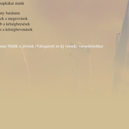
sapkákat ásunk
ony barátaim
nek a megrovások
b a kétségbeesések
n a kétségbevonások
ssza Múlik a jövőnk (Válogatott és új versek) verseskötethez