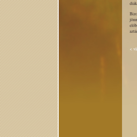
diák
Biz
jön
előb
aztá
< vi