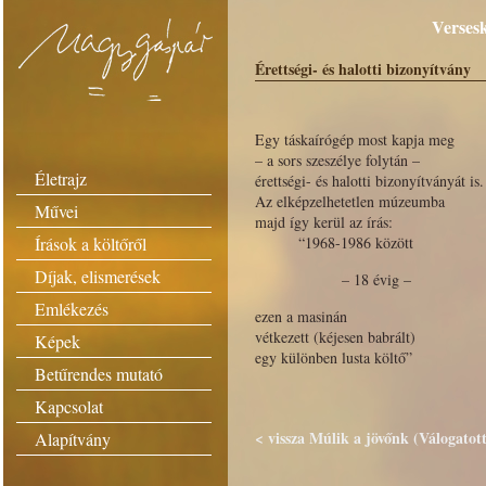
Versesk
Érettségi- és halotti bizonyítvány
Egy táskaírógép most kapja meg
– a sors szeszélye folytán –
Életrajz
érettségi- és halotti bizonyítványát is.
Az elképzelhetetlen múzeumba
Művei
majd így kerül az írás:
Írások a költőről
“1968-1986 között
Díjak, elismerések
– 18 évig –
Emlékezés
ezen a masinán
vétkezett (kéjesen babrált)
Képek
egy különben lusta költő”
Betűrendes mutató
Kapcsolat
< vissza Múlik a jövőnk (Válogatott
Alapítvány