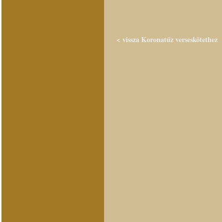
< vissza Koronatűz verseskötethez