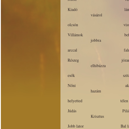
Kiadó lán
vásárol
olcsón visszatar
Villámok befordu
jobbra
arccal falna
Részeg józa
elhibázza
esők szitálás
Nőni akart
hazám
helyetted télen
Júdás Pilátu
Krisztus
Jobb lator Bal lat