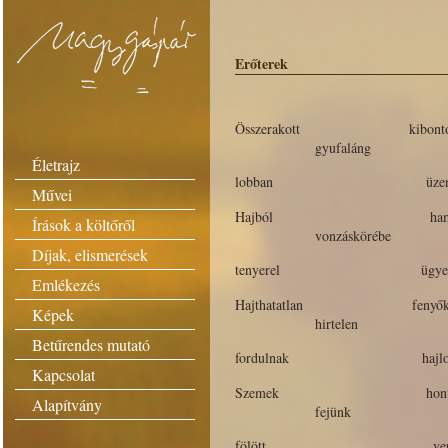
Erőterek
Összerakott kibonto
gyufaláng
Életrajz
lobban üze
Művei
Hajból ham
Írások a költőről
vonzáskörébe
Díjak, elismerések
tenyerel ügyetle
Emlékezés
Hajthatatlan fenyő
Képek
hirtelen
Betűrendes mutató
fordulnak hajlong
Kapcsolat
Szemek hontalan
Alapítvány
fejünk
fölött verd