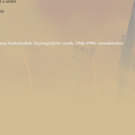
l a széllel
69)
issza Szabadrabok (Egybegyűjtött versek, 1968–1998) verseskötethez