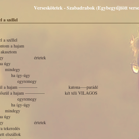
Verseskötetek - Szabadrabok (Egybegyűjtött vers
l a széllel
l a széllel
ontom a hajam
 akasztom
a így értetek
 úgy
indegy
a így-úgy
gyremegy
esül a hajam ————- katona—–parádé
gőszül a hajam ————– két téli VILÁGOS
gyremegy
a így-úgy
indegy
 úgy
a így értetek
ra tekeredés
ett elszállok