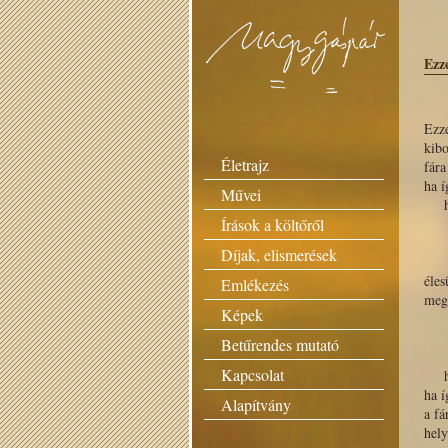
Ezze
Ezze
kib
Életrajz
fára
h
Művei
ha
Írások a költőről
m
h
Díjak, elismerések
e
él
Emlékezés
me
Képek
e
h
Betűrendes mutató
m
Kapcsolat
ha
h
Alapítvány
a fá
hely