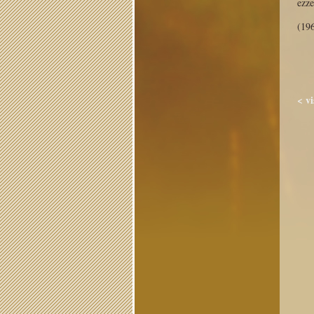
ezze
(19
< v