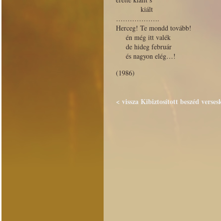
kiált
……………….
Herceg! Te mondd tovább!
én még itt valék
de hideg február
és nagyon elég…!
(1986)
< vissza Kibiztosított beszéd verses