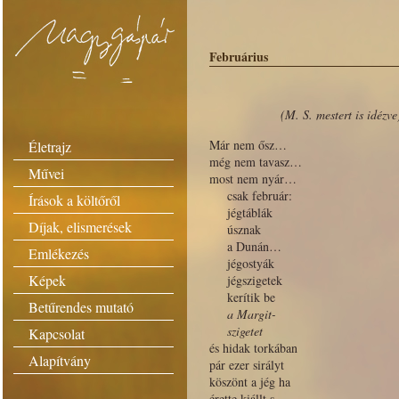
Februárius
(M. S. mestert is idézve
Már nem ősz…
Életrajz
még nem tavasz…
Művei
most nem nyár…
csak február:
Írások a költőről
jégtáblák
Díjak, elismerések
úsznak
a Dunán…
Emlékezés
jégostyák
Képek
jégszigetek
kerítik be
Betűrendes mutató
a Margit-
szigetet
Kapcsolat
és hidak torkában
Alapítvány
pár ezer sirályt
köszönt a jég ha
érette kiállt s