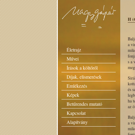
H (
Balj
a vi
Életrajz
miko
fonj
Művei
s a 
Írások a költőről
meg
Díjak, elismerések
Sirá
kott
Emlékezés
és s
Képek
legb
ha t
Betűrendes mutató
az ö
Kapcsolat
Balj
Alapítvány
a vi
miko
fonj