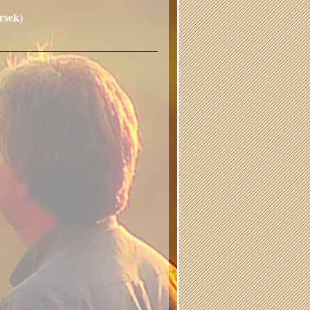
rsek)