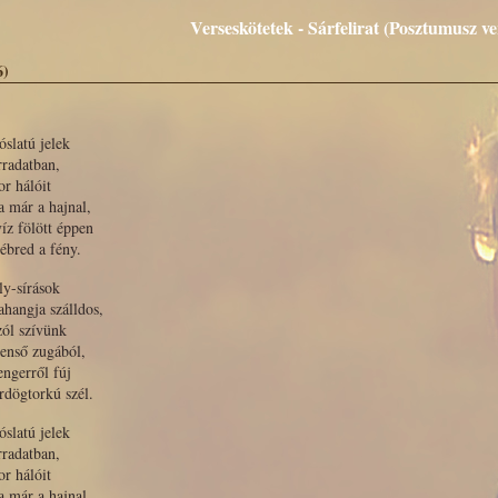
Verseskötetek - Sárfelirat (Posztumusz ve
6)
óslatú jelek
rradatban,
r hálóit
a már a hajnal,
víz fölött éppen
ébred a fény.
ly-sírások
ahangja szálldos,
zól szívünk
enső zugából,
engerről fúj
rdögtorkú szél.
óslatú jelek
rradatban,
r hálóit
a már a hajnal