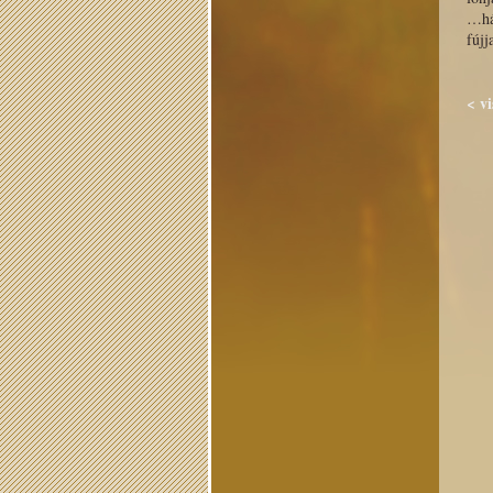
…há
fújj
< vi