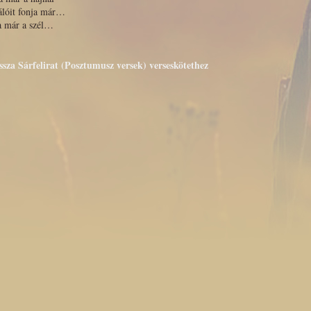
lóit fonja már…
a már a szél…
ssza Sárfelirat (Posztumusz versek) verseskötethez