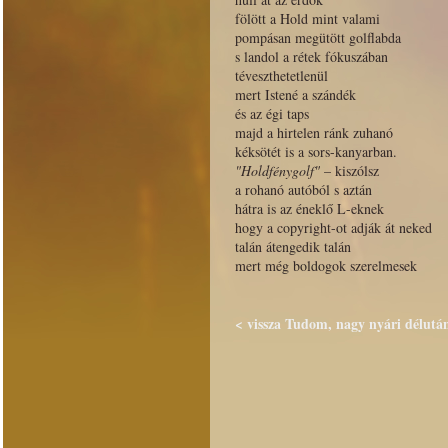
fölött a Hold mint valami
pompásan megütött golflabda
s landol a rétek fókuszában
téveszthetetlenül
mert Istené a szándék
és az égi taps
majd a hirtelen ránk zuhanó
kéksötét is a sors-kanyarban.
"Holdfénygolf"
– kiszólsz
a rohanó autóból s aztán
hátra is az éneklő L-eknek
hogy a copyright-ot adják át neked
talán átengedik talán
mert még boldogok szerelmesek
< vissza Tudom, nagy nyári délután