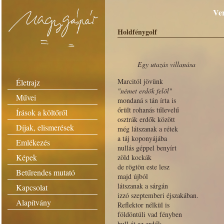
Ver
Holdfénygolf
Egy utazás villanása
Marcitól jövünk
Életrajz
"német erdők felől"
Művei
mondaná s tán írta is
őrült rohanás tűlevelű
Írások a költőről
osztrák erdők között
Díjak, elismerések
még látszanak a rétek
a táj koponyájába
Emlékezés
nullás géppel benyírt
Képek
zöld kockák
de rögtön este lesz
Betűrendes mutató
majd újból
látszanak a sárgán
Kapcsolat
izzó szeptemberi éjszakában.
Alapítvány
Reflektor nélkül is
földöntúli vad fényben
hull át az erdők