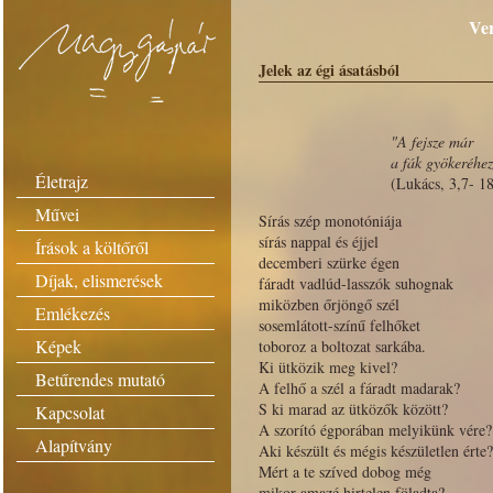
Ver
Jelek az égi ásatásból
"A fejsze már
a fák gyökeréhez
Életrajz
(Lukács, 3,7- 1
Művei
Sírás szép monotóniája
sírás nappal és éjjel
Írások a költőről
decemberi szürke égen
Díjak, elismerések
fáradt vadlúd-lasszók suhognak
miközben őrjöngő szél
Emlékezés
sosemlátott-színű felhőket
Képek
toboroz a boltozat sarkába.
Ki ütközik meg kivel?
Betűrendes mutató
A felhő a szél a fáradt madarak?
S ki marad az ütközők között?
Kapcsolat
A szorító égporában melyikünk vére?
Alapítvány
Aki készült és mégis készületlen érte?
Mért a te szíved dobog még
mikor amazé hirtelen föladta?