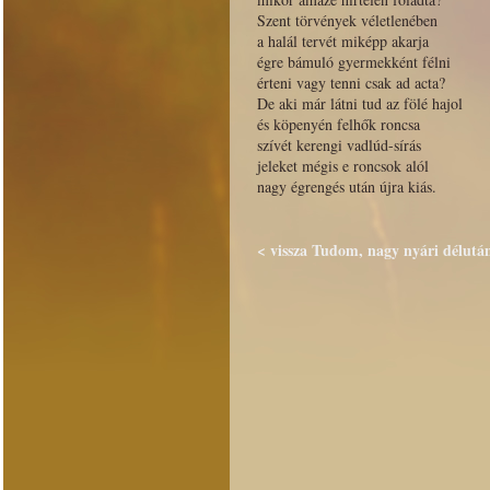
Szent törvények véletlenében
a halál tervét miképp akarja
égre bámuló gyermekként félni
érteni vagy tenni csak ad acta?
De aki már látni tud az fölé hajol
és köpenyén felhők roncsa
szívét kerengi vadlúd-sírás
jeleket mégis e roncsok alól
nagy égrengés után újra kiás.
< vissza Tudom, nagy nyári délután