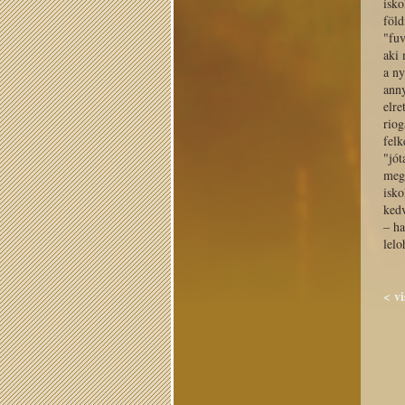
isko
föld
"fuv
aki 
a n
anny
elre
riog
felk
"jót
meg
isk
ked
– ha
lelo
< v