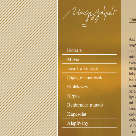
“Jó
Azt
hog
Életrajz
s de
mint
Művei
vass
Írások a költőről
meg
foly
Díjak, elismerések
isko
izo
Emlékezés
óriá
Képek
így 
mi l
Betűrendes mutató
szóc
Kapcsolat
szó
szót
Alapítvány
sótó
– me