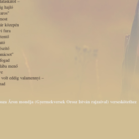
latáskától –
ig hajló
aros"
most
yár közepén
i fura
ttentő
ató
észítő
anácsot"
fogad
olába menő
ve
 volt eddig valamennyi –
had
issza Áron mondja (Gyermekversek Orosz István rajzaival) verseskötethez