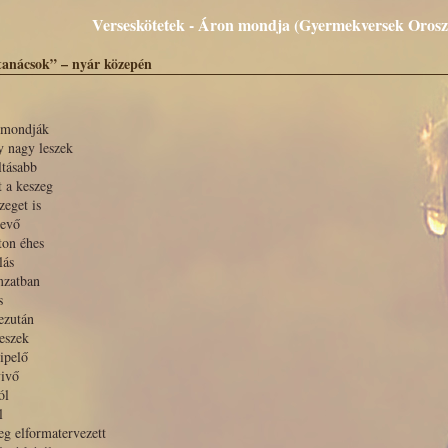
Verseskötetek - Áron mondja (Gyermekversek Orosz I
tanácsok” – nyár közepén
 mondják
y nagy leszek
ltásabb
 a keszeg
zeget is
evő
ton éhes
lás
mzatban
s
ezután
eszek
ipelő
vivő
ól
l
g elformatervezett