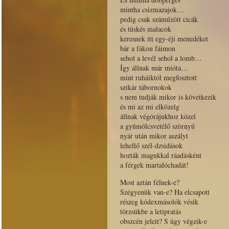
mintha csizmazajok…
pedig csak száműzött cicák
és tüskés malacok
keresnek itt egy-éji menedéket
bár a fákon fáimon
sehol a levél sehol a lomb…
Így állnak már mióta…
mint ruháiktól megfosztott
szikár tábornokok
s nem tudják mikor is következik
és mi az mi elközelg
állnak végórájukhoz közel
a gyümölcsvetélő szörnyű
nyár után mikor aszályt
lehellő szél-dzsidások
hozták magukkal ráadásként
a férgek martalóchadát!
Most aztán félnek-e?
Szégyenük van-e? Ha elcsapott
részeg kódexmásolók vésik
törzsükbe a letipratás
obszcén jeleit? S úgy végzik-e