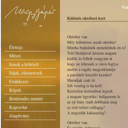
Ver
Különös októberi kert
Október van.
Mily különösre aszalt október!
Életrajz
Mintha bujkálnék menekülnék én is!
Telő Holdjával űzetem magam
Művei
ködök és felhők rongyain át
Írások a költőről
hogy ne lehessek a város foglya
midőn a ragály megcsiklandja
Díjak, elismerések
a paroláért kinyúló kezeket!
Maradjak csak itt.
Emlékezés
Sőt veszteg is ha kell!
Képek
Kerítetlen kertemben legyek
a magam ügynöke: hallgassam le
Betűrendes mutató
az éjt hány riadt dobbanás még
Kapcsolat
az első lefutó csillagig?
A negyedik kakasszóig?
Alapítvány
Október van.
És mintha dobpergés