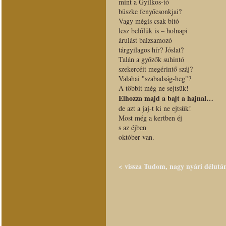
mint a Gyilkos-tó
büszke fenyőcsonkjai?
Vagy mégis csak bitó
lesz belőlük is – holnapi
árulást balzsamozó
tárgyilagos hír? Jóslat?
Talán a győzők suhintó
szekercéit megérintő száj?
Valahai "szabadság-heg"?
A többit még ne sejtsük!
Elhozza majd a bajt a hajnal…
de azt a jaj-t ki ne ejtsük!
Most még a kertben éj
s az éjben
október van.
< vissza Tudom, nagy nyári délután