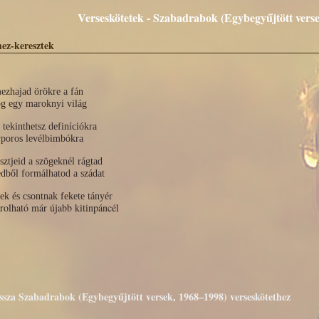
Verseskötetek - Szabadrabok (Egybegyűjtött vers
ez-keresztek
ezhajad örökre a fán
ög egy maroknyi világ
tekinthetsz definíciókra
yporos levélbimbókra
sztjeid a szögeknél rágtad
dből formálhatod a szádat
ek és csontnak fekete tányér
rolható már újabb kitinpáncél
issza Szabadrabok (Egybegyűjtött versek, 1968–1998) verseskötethez