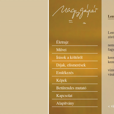
Lem
Lem
zör
Életrajz
nem 
Művei
fag
Írások a költőről
kere
keze
Díjak, elismerések
vízn
Emlékezés
vásá
Képek
Betűrendes mutató
Kapcsolat
Alapítvány
< v