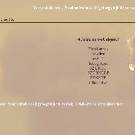
Verseskötetek - Szabadrabok (Egybegyűjtött vers
cius 15.
A hetvenes évek elejéről
Fiatal arcok
beszőve
seszínű 
lobogókba:
SZÜRKE 
SZÜRKÉBB
FEKETE
trikolórba!
issza Szabadrabok (Egybegyűjtött versek, 1968–1998) verseskötethez