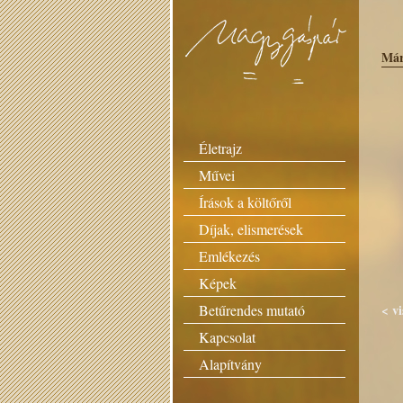
Már
Életrajz
Művei
Írások a költőről
Díjak, elismerések
Emlékezés
Képek
Betűrendes mutató
< v
Kapcsolat
Alapítvány