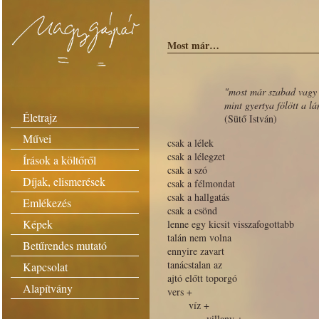
Most már…
"most már szabad vagy
mint gyertya fölött a l
Életrajz
(Sütő István)
Művei
csak a lélek
csak a lélegzet
Írások a költőről
csak a szó
Díjak, elismerések
csak a félmondat
csak a hallgatás
Emlékezés
csak a csönd
Képek
lenne egy kicsit visszafogottabb
talán nem volna
Betűrendes mutató
ennyire zavart
tanácstalan az
Kapcsolat
ajtó előtt toporgó
Alapítvány
vers +
víz +
villany +