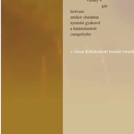
gáz
leolvasó
amikor elszántan
nyomást gyakorol
a hatástalanított
csengettyűre
< vissza Kibiztosított beszéd verses