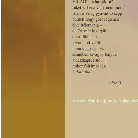
VILÁG! – s ha vak rá?
süket és béna vagy nem meri?
Isten a Világ gyáváit akképp
bünteti hogy görnyedjenek
élve ítéletnapig –
de Ők már kivárják
ott a föld alatt
kivárja ott velük
homok agyag – és
csöndben kivájják fényük
a deszkaprés alól
mikor föltámadnak
halottaiból
(1987)
< vissza Múlik a jövőnk (Válogatott