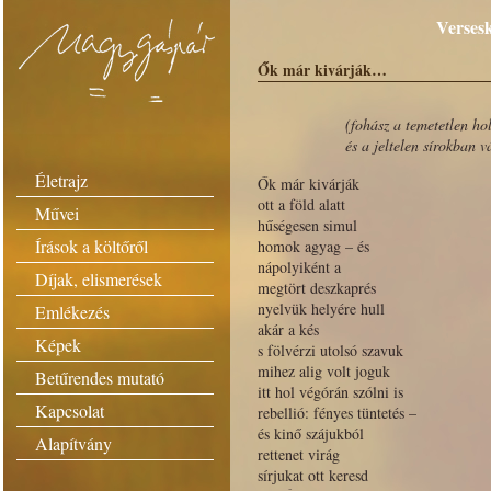
Versesk
Ők már kivárják…
(fohász a temetetlen hol
és a jeltelen sírokban 
Életrajz
Ők már kivárják
ott a föld alatt
Művei
hűségesen simul
Írások a költőről
homok agyag – és
nápolyiként a
Díjak, elismerések
megtört deszkaprés
nyelvük helyére hull
Emlékezés
akár a kés
Képek
s fölvérzi utolsó szavuk
mihez alig volt joguk
Betűrendes mutató
itt hol végórán szólni is
Kapcsolat
rebellió: fényes tüntetés –
és kinő szájukból
Alapítvány
rettenet virág
sírjukat ott keresd