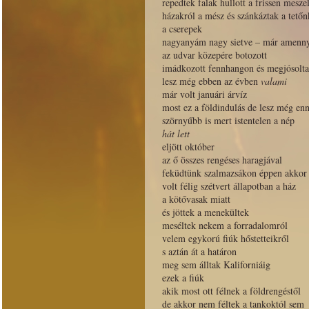
repedtek falak hullott a frissen meszel
házakról a mész és szánkáztak a tetőn
a cserepek
nagyanyám nagy sietve – már amennyir
az udvar közepére botozott
imádkozott fennhangon és megjósolta
lesz még ebben az évben
valami
már volt januári árvíz
most ez a földindulás de lesz még enn
szörnyűbb is mert istentelen a nép
hát lett
eljött október
az ő összes rengéses haragjával
feküdtünk szalmazsákon éppen akkor
volt félig szétvert állapotban a ház
a kötővasak miatt
és jöttek a menekültek
meséltek nekem a forradalomról
velem egykorú fiúk hőstetteikről
s aztán át a határon
meg sem álltak Kaliforniáig
ezek a fiúk
akik most ott félnek a földrengéstől
de akkor nem féltek a tankoktól sem