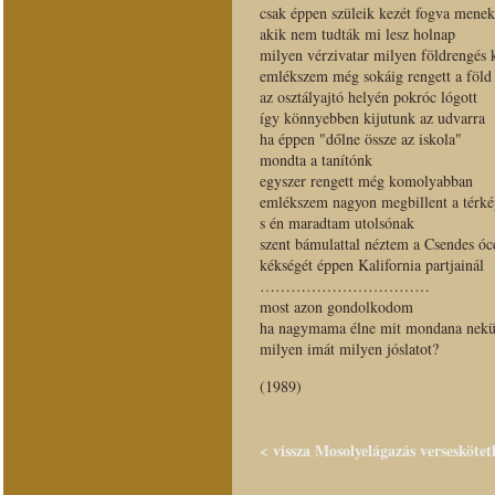
csak éppen szüleik kezét fogva menek
akik nem tudták mi lesz holnap
milyen vérzivatar milyen földrengés 
emlékszem még sokáig rengett a föld
az osztályajtó helyén pokróc lógott
így könnyebben kijutunk az udvarra
ha éppen "dőlne össze az iskola"
mondta a tanítónk
egyszer rengett még komolyabban
emlékszem nagyon megbillent a térké
s én maradtam utolsónak
szent bámulattal néztem a Csendes óc
kékségét éppen Kalifornia partjainál
……………………………
most azon gondolkodom
ha nagymama élne mit mondana nek
milyen imát milyen jóslatot?
(1989)
< vissza Mosolyelágazás verseskötet