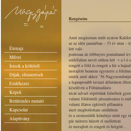
Rengéseim
Amit megúsztam múlt nyáron Kalifor
az az idén januárban – 33 év után – i
Életrajz
lett való
pontosan de többnyire pontatlanul írv
Művei
szülőfalum nevét otthon lett v a l ó s
Írások a költőről
rengett a föld és rengett a hír a hajna
morajlott bennem egyszerre a félelme
Díjak, elismerések
emlék amit akkor ’56 Nagyszombatjá
a legnaposabb tavaszi délutánon éltem
Emlékezés
készülvén a Föltámadásra
Képek
utcát udvart söpörtünk felnőttek gyer
valami földöntúli játszadozásra is e
Betűrendes mutató
valami illatos égközeli pillanatra
Kapcsolat
mert megbotlottam szédültem
és a szomszédék kéménye mint egy ra
Alapítvány
pár méterre húzott el mellettem
és morajlott és rengett és hörgött…