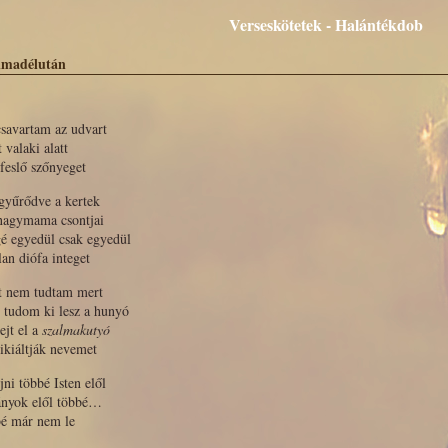
Verseskötetek - Halántékdob
lmadélután
savartam az udvart
 valaki alatt
feslő szőnyeget
gyűrődve a kertek
 nagymama csontjai
é egyedül csak egyedül
lan diófa integet
t nem tudtam mert
 tudom ki lesz a hunyó
rejt el a
szalmakutyó
ikiáltják nevemet
jni többé Isten elől
ányok elől többé…
bé már nem le