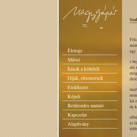
Sza
Fölc
mint
Életrajz
egy 
Művei
s be
alá
Írások a költőről
mög
Díjak, elismerések
diót
Emlékezés
mer
nem
Képek
kit 
Betűrendes mutató
de k
Kapcsolat
elbú
és l
Alapítvány
töb