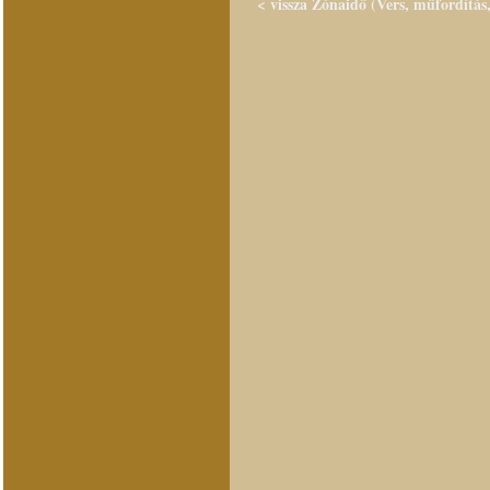
< vissza Zónaidő (Vers, műfordítás,