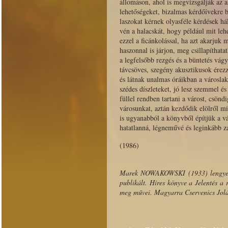
állomáson, ahol is megvizsgálják az a
lehetőségeket, bizalmas kérdőívekre 
­laszokat kérnek olyasféle kérdések há
­vén a halacskát, hogy például mit leh
ezzel a ficánkolással, ha azt akarjuk
haszonnal is járjon, meg csillapíthata
a legfelsőbb rezgés és a büntetés vág
távcsöves, szegény akusztikusok érez
és látnak unalmas óráikban a városla
szédes díszleteket, jó lesz szemmel és
füllel rendben tartani a várost, csönd
városunkat, aztán kezdődik elölről m
is ugyanabból a könyvből építjük a vá
­hatatlanná, légneművé és leginkább z
(1986)
Marek NOWAKOWSKI (1933) lengyel ír
publikált. Híres könyve a Jelentés a
meg művei. Magyarra Cservenics Jolán