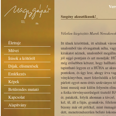
Vers
Szegény akusztikusok!_
Véletlen kiegészítés Marek Nowakowsk
Életrajz
Itt ülnek közöttünk, itt sétálnak váro
unalomból tán olvasgatnak néha, vagy
Művei
kirakatot néznek, unalomból megálln
Írások a költőről
jól sajgó pontjain és azt mondják: H
még erősebben kétszer, hogy hallható,
Díjak, elismerések
tapintható legyen ez a HŰHA az akus
­pontokon, és úgy lesz, ahogy írva vag
Emlékezés
­vénykönyvben, mert felerősödik a fel
Képek
párlott egyet-nem-értés szokványos t
lenni muszáj már külön folyosón elind
Betűrendes mutató
a fizika törvényszerűségeit tisztelő 
Kapcsolat
ér, patakzik, folyik ahonnan a távcső, 
kel, ül, áll a fájás, gyanakvás, féle
Alapítvány
bizony már ott pöfékel, mint önmagáv
dett, menetrendszerűen befutó lokomo