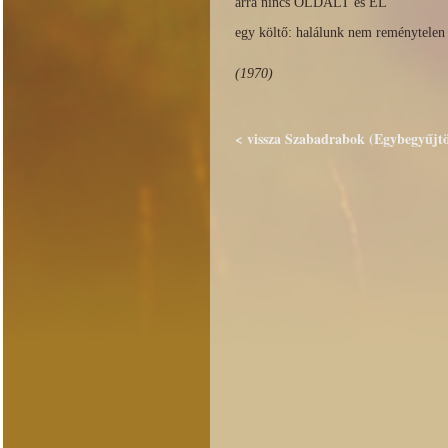
arra nincs OLDALT és EL
egy költő: halálunk nem reménytelen
(1970)
< vissza Szabadrabok (Egybegyűjtöt