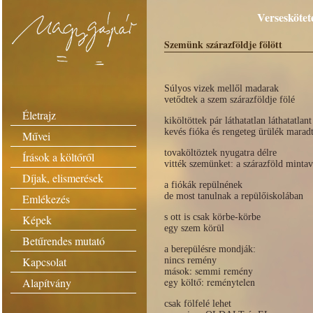
Verseskötet
Szemünk szárazföldje fölött
Súlyos vizek mellől madarak 
vetődtek a szem szárazföldje fölé
Életrajz
kiköltöttek pár láthatatlan láthatatlant
kevés fióka és rengeteg ürülék marad
Művei
tovaköltöztek nyugatra délre
Írások a költőről
vitték szemünket: a szárazföld mintav
Díjak, elismerések
a fiókák repülnének 
de most tanulnak a repülőiskolában
Emlékezés
s ott is csak körbe-körbe 
Képek
egy szem körül
Betűrendes mutató
a berepülésre mondják: 
Kapcsolat
nincs remény 
mások: semmi remény 
Alapítvány
egy költő: reménytelen
csak fölfelé lehet 