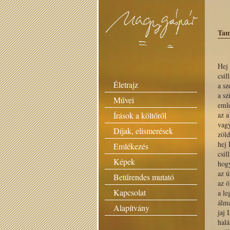
Tam
Hej
csil
Életrajz
a sz
a sz
Művei
emlé
Írások a költőről
az a
vag
Díjak, elismerések
zöld
hej 
Emlékezés
csil
Képek
hogy
az ú
Betűrendes mutató
az ö
Kapcsolat
a le
álma
Alapítvány
jaj 
halá