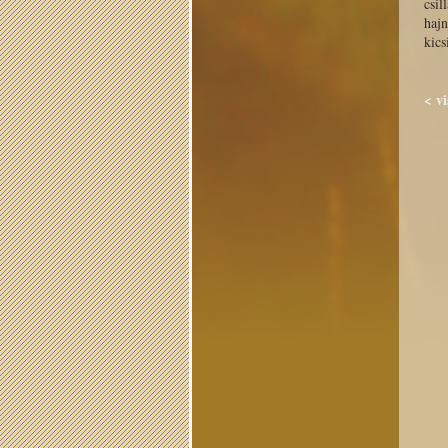
csil
haj
kics
< v