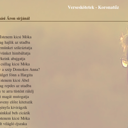
Verseskötetek - Koronatűz
ási Áron sírjánál
 Istenem kicsi Móka
lag hajlik az utadba
emünket szikráztatja
ívünket himbáltatja
keink abajgatja
 csillag kicsi Móka
y a szép Domokos Anna?
ülget fönn a Hargita
Istenem kicsi Ábel
lag repdes az utadba
 te arra tüstént rálelj
t magát mutogatja
sveny előre kitetszik
gényfa kivirágzik
inkkal beh cicázik
Istenem kicsi Móka
lt világló éjszaka