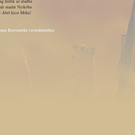
lag hullik az utadba
nali madár Nyikóba
i Ábel kicsi Móka!
issza Koronatűz verseskötethez