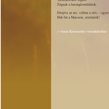
Zúgnak a harangkondulások.
Elrejtve az arc, vízben a szív, – egyre
Hab fut a Maroson, szirénázik!
< vissza Koronatűz verseskötethez