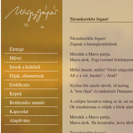
Társzekerekbe fogass!
Társzekerekbe fogass!
Zúgnak a harangkondulások.
Életrajz
Meredek a Maros partja,
Művei
Maros-árok. Fegyveremet belehányo
Írások a költőről
Millió huszár, millió! Vérző szügyekk
Díjak, elismerések
Áll-e a vér, hazám? – Arad?
Emlékezés
Nyélen lőtt zászló süvölt, itt kering.
A "hon éljen" és ránknézett Damjanic
Képek
A zsilipre kirontva zuhog az ár, mi 
Betűrendes mutató
Ők tizenhárman is oldják a bitók alat
Kapcsolat
Meredek a Maros partja,
Alapítvány
Maros-árok. Ha kiszáradsz, hova állo
Társzekerekbe fogass!