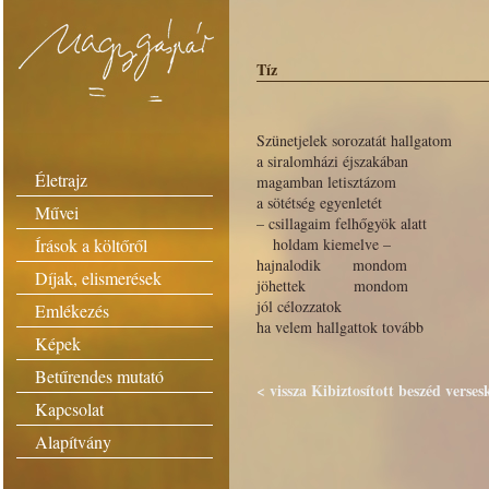
Tíz
Szünetjelek sorozatát hallgatom
a siralomházi éjszakában
Életrajz
magamban letisztázom
a sötétség egyenletét
Művei
– csillagaim felhőgyök alatt
Írások a költőről
holdam kiemelve –
hajnalodik mondom
Díjak, elismerések
jöhettek mondom
jól célozzatok
Emlékezés
ha velem hallgattok tovább
Képek
Betűrendes mutató
< vissza Kibiztosított beszéd verses
Kapcsolat
Alapítvány