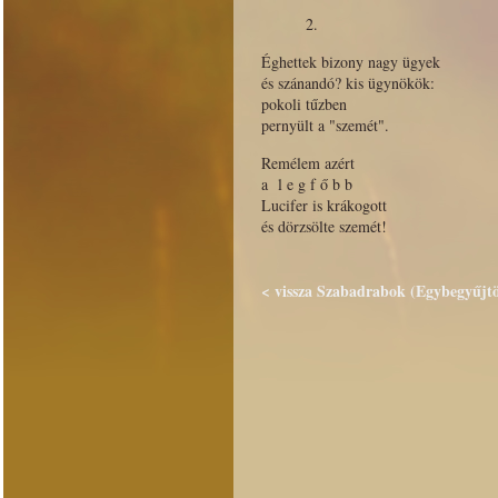
2.
Éghettek bizony nagy ügyek
és szánandó? kis ügynökök:
pokoli tűzben
pernyült a "szemét".
Remélem azért
a l e g f ő b b
Lucifer is krákogott
és dörzsölte szemét!
< vissza Szabadrabok (Egybegyűjtöt