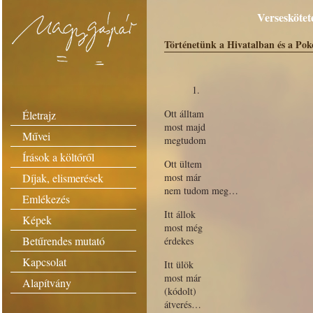
Verseskötet
Történetünk a Hivatalban és a Pok
1.
Ott álltam
Életrajz
most majd
Művei
megtudom
Írások a költőről
Ott ültem
Díjak, elismerések
most már
nem tudom meg…
Emlékezés
Itt állok
Képek
most még
Betűrendes mutató
érdekes
Kapcsolat
Itt ülök
most már
Alapítvány
(kódolt)
átverés…