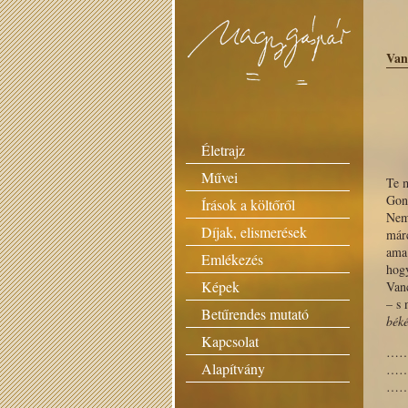
Van
Életrajz
Művei
Te m
Gon
Írások a költőről
Nem
Díjak, elismerések
márc
ama
Emlékezés
hog
Képek
Van
– s 
Betűrendes mutató
bék
Kapcsolat
…
Alapítvány
…
…