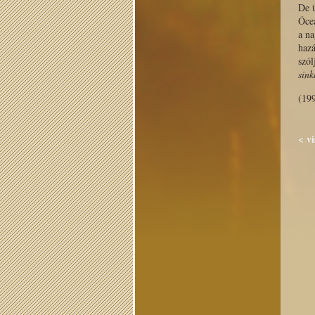
De ü
Óceá
a na
haz
szó
sink
(199
< v