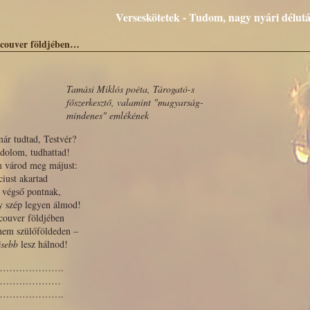
Verseskötetek - Tudom, nagy nyári délutá
couver földjében…
Tamási Miklós poéta, Tárogató-s
főszerkesztő, valamint "magyarság-
mindenes" emlékének
ár tudtad, Testvér?
dolom, tudhattad!
 várod meg májust:
iust akartad
 végső pontnak,
y szép legyen álmod!
couver földjében
nem szülőföldeden –
ésebb
lesz hálnod!
………………….
…………………
………………….