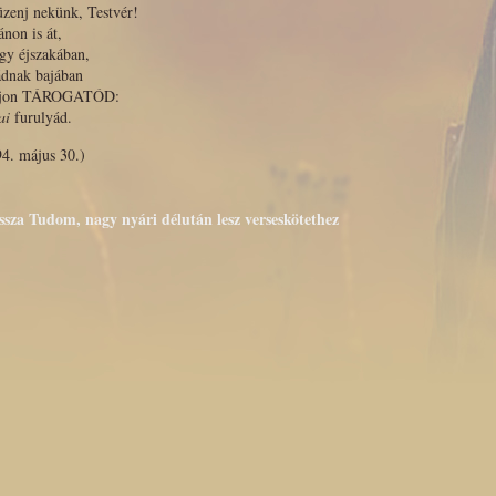
zenj nekünk, Testvér!
non is át,
gy éjszakában,
ádnak bajában
ljon TÁROGATÓD:
ai
furulyád.
4. május 30.)
issza Tudom, nagy nyári délután lesz verseskötethez