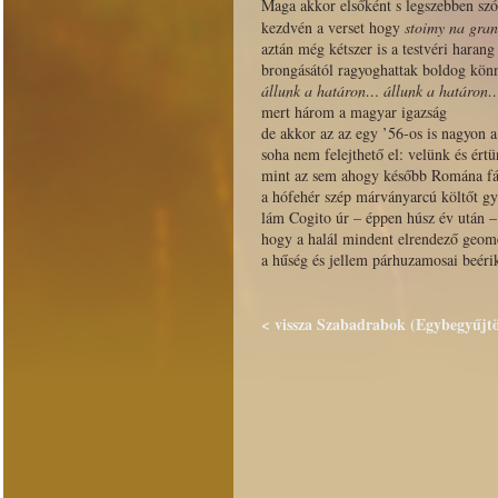
Maga akkor elsőként s legszebben sz
kezdvén a verset hogy
stoimy na gran
aztán még kétszer is a testvéri harang
brongásától ragyoghattak boldog kön
állunk a határon… állunk a határon
mert három a magyar igazság
de akkor az az egy ’56-os is nagyon 
soha nem felejthető el: velünk és ért
mint az sem ahogy később Romána fá
a hófehér szép márványarcú költőt gyá
lám Cogito úr – éppen húsz év után 
hogy a halál mindent elrendező geome
a hűség és jellem párhuzamosai beé
< vissza Szabadrabok (Egybegyűjtöt