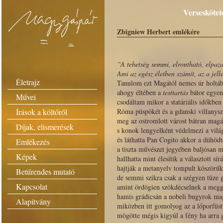
Verseskötet
Zbigniew Herbert emlékére
“A tehetség semmi, elrontható, elpaza
Ami az egész életben számít, az a jell
Életrajz
Tanulom ezt Magától nemes úr holtáb
ahogy éltében a
testtartás
bátor egyen
Művei
csodáltam mikor a statáriális időkben 
Írások a költőről
Róma püspökét és a gdanski villanysz
meg az ostromlott várost bátran magá
Díjak, elismerések
s konok lengyelként védelmezi a vilá
és láthatta Pan Cogito akkor a dühödt
Emlékezés
a tiszta művészet jegyében baljósan 
Képek
hallhatta mint élesítik a választott sí
hajtják a metanyelv tompult köszörűk
Betűrendes mutató
de semmi szikra csak a szégyen tüze 
Kapcsolat
amint ördögien szökdécselnek a megg
hamis grádicsán a nobeli bugyrok ma
Alapítvány
miközben itt gomolyog az a lőporfüstt
mögötte mégis kigyúl a fény ha arra