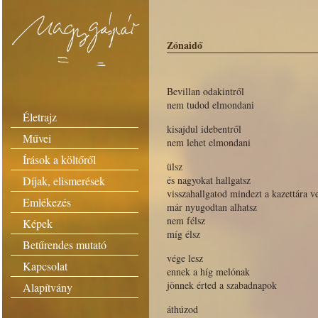
Zónaidő
Bevillan odakintről
nem tudod elmondani
Életrajz
kisajdul idebentről
Művei
nem lehet elmondani
Írások a költőről
ülsz
Díjak, elismerések
és nagyokat hallgatsz
visszahallgatod mindezt a kazettára ve
Emlékezés
már nyugodtan alhatsz
nem félsz
Képek
míg élsz
Betűrendes mutató
vége lesz
Kapcsolat
ennek a híg melónak
jönnek érted a szabadnapok
Alapítvány
áthúzod