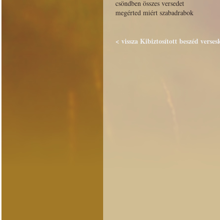
csöndben összes versedet
megérted miért szabadrabok
< vissza Kibiztosított beszéd verses