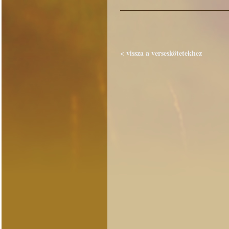
< vissza a verseskötetekhez