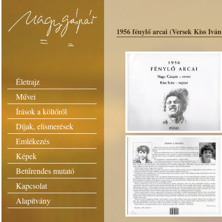
1956 fénylő arcai (Versek Kiss Iván
Életrajz
Művei
Írások a költőről
Díjak, elismerések
Emlékezés
Képek
Betűrendes mutató
Kapcsolat
Alapítvány