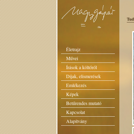
Tud
Életrajz
Művei
Írások a költőről
Díjak, elismerések
Emlékezés
Képek
Betűrendes mutató
Kapcsolat
Alapítvány