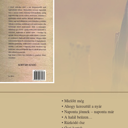
•
Mielőtt még
•
Ahogy keresztül a nyár
•
Naponta jönnek – naponta már
•
A halál beüzen…
•
Rázkódó ősz
•
Őszi kertek