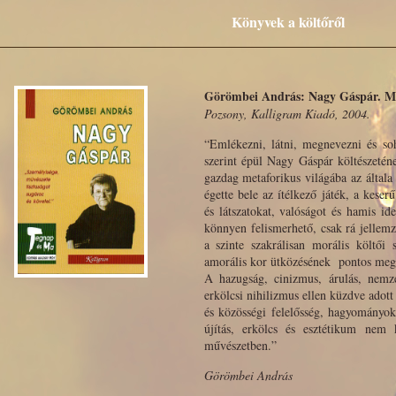
Könyvek a költőről
Görömbei András: Nagy Gáspár. Mo
Pozsony, Kalligram Kiadó, 2004.
“Emlékezni, látni, megnevezni és so
szerint épül Nagy Gáspár költészeténe
gazdag metaforikus világába az általa
égette bele az ítélkező játék, a keserű
és látszatokat, valóságot és hamis ide
könnyen felismerhető, csak rá jellemz
a szinte szakrálisan morális költői s
amorális kor ütközésének pontos meg
A hazugság, cinizmus, árulás, nemzet
erkölcsi nihilizmus ellen küzdve adott
és közösségi felelősség, hagyományok
újítás, erkölcs és esztétikum nem 
művészetben.”
Görömbei András