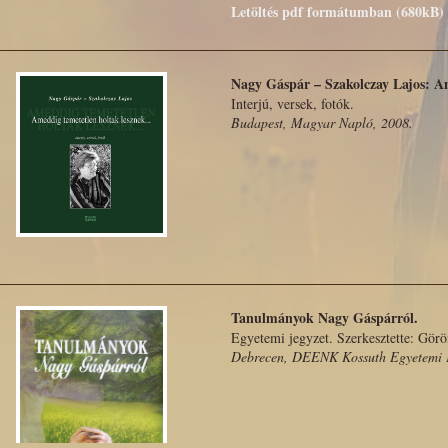
Letöltés pdf formátumban (680kB)
Nagy Gáspár – Szakolczay Lajos: A
Interjú, versek, fotók.
Budapest, Magyar Napló, 2008.
Tanulmányok Nagy Gáspárról.
Egyetemi jegyzet. Szerkesztette: Gör
Debrecen, DEENK Kossuth Egyetemi K