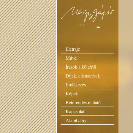
Életrajz
Művei
Írások a költőről
Díjak, elismerések
Emlékezés
Képek
Betűrendes mutató
Kapcsolat
Alapítvány