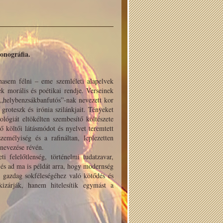
nográfia.
hasem félni – eme szemléleti alapelvek
k morális és poétikai rendje. Verseinek
 „helybenzsákbanfutós”-nak nevezett kor
 groteszk és irónia szilánkjait. Tényeket
ológiát eltökélten szembesítő költészete
ő költői látásmódot és nyelvet teremtett
zemélyiség és a rafináltan, leplezetten
nevezése révén.
i felelőtlenség, történelmi tudatzavar,
 és ad ma is példát arra, hogy modernség
 gazdag sokféleségéhez való kötődés és
kizárják, hanem hitelesítik egymást a