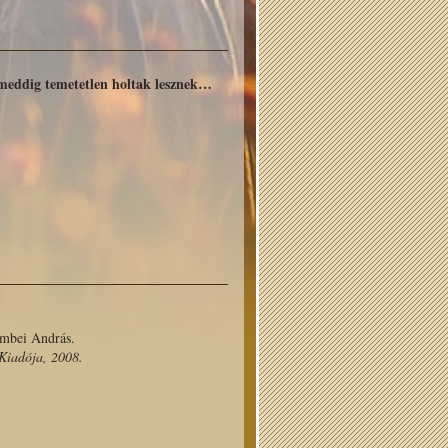
meddig temetetlen holtak lesznek…
ömbei András.
iadója, 2008.