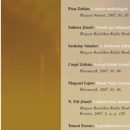
Pósa Zoltán:
Csöndes méltósággal
Magyar Nemzet, 2007. 01. 05.
Szikora József:
Versek egy talapza
Magyar Katolikus Rádió Honla
Szokolay Sándor:
A döbbenet pill
Magyar Katolikus Rádió Honla
Czegő Zoltán:
Arccal felénk fordul
Háromszék, 2007. 01. 06.
Magyari Lajos:
Búcsú Nagy Gáspár
Háromszék, 2007. 01. 06.
N. Pál József:
Lépked haza, hazán
Magyar Katolikus Rádió Honla
Kortárs, 2007. 2. sz. p. 128.
Temesi Ferenc:
Legyőzhetetlen vere