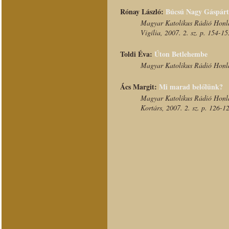
Rónay László:
Búcsú Nagy Gáspárt
Magyar Katolikus Rádió Honla
Vigília, 2007. 2. sz. p. 154-15
Toldi Éva:
Úton Betlehembe
Magyar Katolikus Rádió Honla
Ács Margit:
Mi marad belőlünk?
Magyar Katolikus Rádió Honla
Kortárs, 2007. 2. sz. p. 126-1
Szabó András:
Emlékeim
Magyar Katolikus Rádió Honla
Osztovits Ágnes:
Fegyvercsorbító é
Heti Válasz, 2007. 01. 11. p. 
Zalán Tibor:
Nagy Gáspár, élt
Élet és Irodalom, 2007. 01. 12
Pécsi Györgyi:
Szalmaszálak