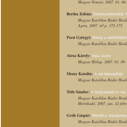
Magyar Nemzet, 2007. 01. 06.
Bertha Zoltán:
Emlékezéstöredék 
Magyar Katolikus Rádió Honla
Agria, 2007. tél p. 172-175.
Pécsi Györgyi:
Hűség a szülőföldhöz
Magyar Katolikus Rádió Honla
Alexa Károly:
Szia, Gazsi
Magyar Hírlap, 2007. 01. 09.
Mezey Katalin:
A szó kimondója
Magyar Katolikus Rádió Honla
Tóth Sándor:
A tárgyaknak is van
Magyar Katolikus Rádió Honla
Mértékadó, 2007. jan. 22-febr.
Gróh Gáspár:
Tűnődve, búcsúzób
Magyar Katolikus Rádió Honla