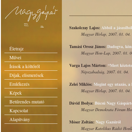
Szakolczay Lajos:
Abból a jászolból
Magyar Hírlap, 2007. 01. 04.
Tamási Orosz János:
Dadogva, könn
Életrajz
Magyar Hon-Lap, 2007. 01. 0
Művei
Varga Lajos Márton:
“Mert köztete
Írások a költőről
Népszabadság, 2007. 01. 04.
Díjak, elismerések
Emlékezés
Zelei Miklós:
Megint egy utazás, a
Magyar Hírlap, 2007. 01. 04.
Képek
Betűrendes mutató
Dávid Ibolya:
Búcsú Nagy Gáspárt
Magyar Demokrata Fórum Honl
Kapcsolat
Alapítvány
Móser Zoltán:
Nagy Gazsiról
Magyar Katolikus Rádió Honla