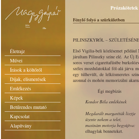
Prózakötetek 
Fénylő folyó a szürkületben
PILINSZKYRŐL – SZÜLETÉSÉNE
Életrajz
Első Vigilia-beli közlésemet például
járultam Pilinszky színe elé. Az Új E
Művei
soros verset cigarettafüstbe burkolózv
széles mozdulatokkal föl-alá járva 
Írások a költőről
egy túlhevült, de lelkiismeretes szí
Díjak, elismerések
azonnal és mohón memorizálni akarn
Emlékezés
Égi megbízás
Képek
Kondor Béla emlékének
Betűrendes mutató
Megdarált margaréták lisztje
Kapcsolat
üzente nekem a telet,
Alapítvány
masinám motorja begyújtva:
elhagylak benneteket.