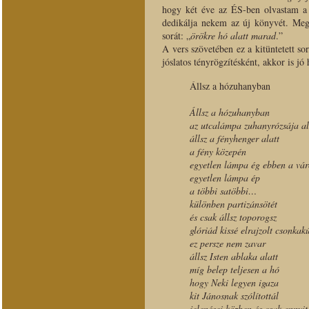
hogy két éve az ÉS-ben olvastam 
dedikálja nekem az új könyvét. Megl
sorát: „
örökre hó alatt marad
.”
A vers szövetében ez a kitüntetett s
jóslatos tényrögzítésként, akkor is j
Állsz a hózuhanyban
Állsz a hózuhanyban
az utcalámpa zuhanyrózsája al
állsz a fényhenger alatt
a fény közepén
egyetlen lámpa ég ebben a vá
egyetlen lámpa ép
a többi satöbbi…
különben partizánsötét
és csak állsz toporogsz
glóriád kissé elrajzolt csonkak
ez persze nem zavar
állsz Isten ablaka alatt
míg belep teljesen a hó
hogy Neki legyen igaza
kit Jánosnak szólítottál
jelenései közben és csak ennyit