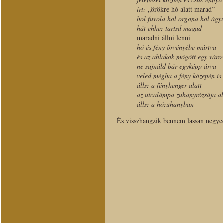
írt:
„örökre hó alatt marad”
hol fuvola hol orgona hol ágy
hát ehhez tartsd magad
maradni állni lenni
hó és fény örvényébe mártva
és az ablakok mögött egy váro
ne sajnáld bár egyképp árva
veled mégha a fény közepén is
állsz a fényhenger alatt
az utcalámpa zuhanyrózsája al
állsz a hózuhanyban
És visszhangzik bennem lassan negyed
Jánossal hátralévő néhány évében má
meszsziről. Műveit olvastam inkább, s 
Egyetlen írást említek meg csupán, a
Aljosákat kereső és szüntelen Mozar
emlékező prózát, ha tetszik költői es
amelyről bizony, Pilinszky okán is so
Végső összegzésemet még a nyolcvana
János P.