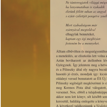
Ne tántorogjatok világgá mégs
ha lenyomatában is szakadék
életünk fölött suhan az angyal
s ezüst–zsilettjét pengetve zenél
Mert szabadságom már
szárnyával megtoldva!
elhagylak benneteket,
kaptam egy égi megbízást:
festeném be a mennyeket.
Álltam elbűvölten és megszégyenülten
a menekülés, az eliszkolás lett volna a
Aztán beviharzott az átellenben 
Györgynek. Így jelentem meg a hetve
és a Pilinszky által oly nagyra becsü
hasonló jó érzés, mondjuk így: kics
oldalnyi verssel bemutatott az ÉS Új
Pilinszky segítségét megköszönni is 
meg Kormos Pista által válogatott
versemet. Nos, ebből a tulajdonképpe
akkor nem lett könyv, sőt később se
keresztül, haláláig emlegette a könyv
A következő találkozásunk a
Végkifej