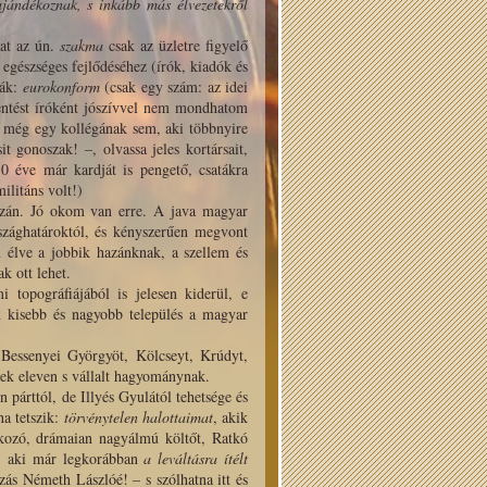
jándékoznak, s inkább más élvezetekről
kat az ún.
szakma
csak az üzletre figyelő
h egészséges fejlődéséhez (írók, kiadók és
ják:
eurokonform
(csak egy szám: az idei
lentést íróként jószívvel nem mondhatom
 még egy kollégának sem, aki többnyire
t gonoszak! –, olvassa jeles kortársait,
 éve már kardját is pengető, csatákra
ilitáns volt!)
ázán. Jó okom van erre. A java magyar
rszághatároktól, és kényszerűen megvont
n élve a jobbik hazánknak, a szellem és
k ott lehet.
 topográfiájából is jelesen kiderül, e
en kisebb és nagyobb település a magyar
Bessenyei Györgyöt, Kölcseyt, Krúdyt,
ltek eleven s vállalt hagyománynak.
párttól, de Illyés Gyulától tehetsége és
ha tetszik:
törvénytelen halottaimat
, akik
kozó, drámaian nagyálmú költőt, Ratkó
út, aki már legkorábban
a leváltásra ítélt
ás Németh Lászlóé! – s szólhatna itt és