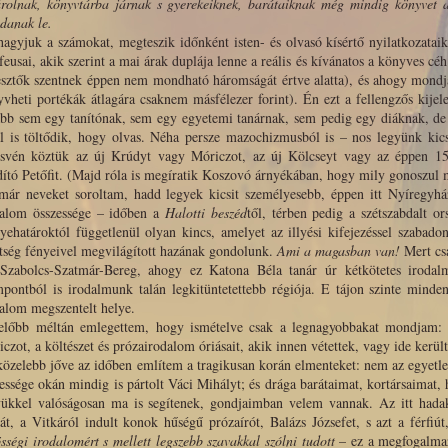
árolnak, könyvtárba járnak s gyerekeiknek, barátaiknak még mindig könyvet a
danak le.
agyjuk a számokat, megteszik időnként isten- és olvasó kísértő nyilatkozatai
feusai, akik szerint a mai árak duplája lenne a reális és kívánatos a könyves cé
jesztők szentnek éppen nem mondható háromságát értve alatta), és ahogy mond
vheti portékák átlagára csaknem másfélezer forint). Én ezt a fellengzős kije
ább sem egy tanítónak, sem egy egyetemi tanárnak, sem pedig egy diáknak, de
l is töltődik, hogy olvas. Néha persze mazochizmusból is – nos legyünk kicsi
esvén köztük az új Krúdyt vagy Móriczot, az új Kölcseyt vagy az éppen 150
ító Petőfit. (Majd róla is megíratik Koszovó árnyékában, hogy mily gonoszul m
már neveket soroltam, hadd legyek kicsit személyesebb, éppen itt Nyíregyh
dalom összessége – időben a
Halotti beszéd
től, térben pedig a szétszabdalt o
ehatároktól függetlenül olyan kincs, amelyet az illyési kifejezéssel szabado
tség fényeivel megvilágított hazának gondolunk.
Ami a magasban van!
Mert csa
Szabolcs-Szatmár-Bereg, ahogy ez Katona Béla tanár úr kétkötetes irodalmi
pontból is irodalmunk talán legkitüntetettebb régiója. E tájon szinte mind
alom megszentelt helye.
előbb méltán emlegettem, hogy ismételve csak a legnagyobbakat mondjam: 
czot, a költészet és prózairodalom óriásait, akik innen vétettek, vagy ide kerü
özelebb jőve az időben említem a tragikusan korán elmenteket: nem az egyetlen 
tessége okán mindig is pártolt Váci Mihályt; és drága barátaimat, kortársaimat, 
ükkel valóságosan ma is segítenek, gondjaimban velem vannak. Az itt hada
át, a Vitkáról indult konok hűségű prózaírót, Balázs Józsefet, s azt a férfi
sségi irodalomért s mellett legszebb szavakkal szólni tudott
– ez a megfogalmaz