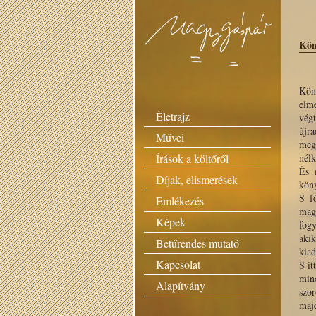
Kön
Kön
elmé
Életrajz
vég
újr
Művei
megs
Írások a költőről
nélk
És 
Díjak, elismerések
köny
S f
Emlékezés
mag
Képek
fogy
akik
Betűrendes mutató
kiad
Kapcsolat
S it
mind
Alapítvány
szor
maj