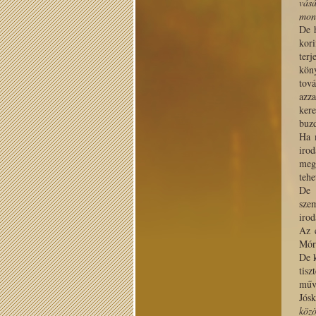
vás
mon
De h
kori
ter
köny
tov
azza
ker
buzd
Ha 
iro
megy
tehe
De 
szem
irod
Az 
Móri
De k
tisz
műv
Jósk
közö