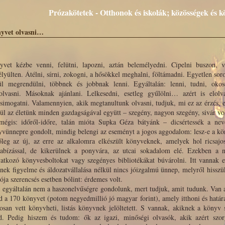
Prózakötetek - Otthonok és iskolák; közösségek és 
yvet olvasni…
yvet kézbe venni, felütni, lapozni, aztán belemélyedni. Cipelni buszon, v
lyülten. Átélni, sírni, zokogni, a hősökkel meghalni, föltámadni. Egyetlen s
ül megrendülni, többnek és jobbnak lenni. Egyáltalán: lenni, tudni, okos
aolvasni. Másoknak ajánlani. Lelkesedni, esetleg gyűlölni… azért is elolv
imogatni. Valamennyien, akik megtanultunk olvasni, tudjuk, mi ez az érzés, 
ül az életünk minden gazdagságával együtt – szegény, nagyon szegény, sivár vo
mégis: időről-időre, talán mióta Supka Géza bátyánk – dicsértessék a ne
vünnepre gondolt, mindig belengi az eseményt a jogos aggodalom: lesz-e a kö
őleg az új, az erre az alkalomra elkészült könyveknek, amelyek hol ricsajos
abízással, de kikerülnek a ponyvára, az utcai sokadalom elé. Ezekben a 
atkozó könyvesboltokat vagy szegényes bibliotékákat búvárolni. Itt vannak 
nek figyelme és áldozatvállalása nélkül nincs jóizgalmú ünnep, melyről hisszük
ója szerencsés esetben bólint: érdemes volt.
t egyáltalán nem a haszonelvűségre gondolunk, mert tudjuk, amit tudunk. Van 
 a 170 könyvet (potom negyedmillió jó magyar forint), amely itthoni és határ
osan vett könyvheti, listás könyvnek jelöltetett. S vannak, akiknek a könyv 
d. Pedig hiszem és tudom: ők az igazi, minőségi olvasók, akik azért szo