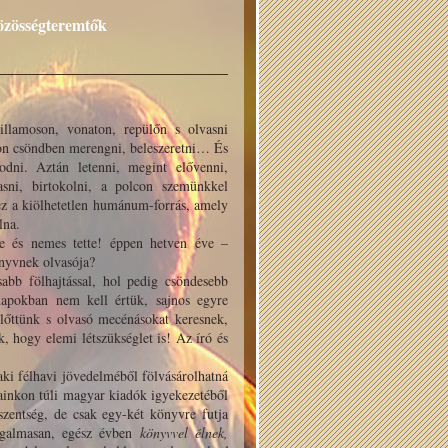
közösségteremtők
illamoson, vonaton, repülőn s olvasni
oron csöndben merengni, beleszeretni… És
odni. Aztán letenni, megint elővenni,
asni, birtokolni, a polcon szemünkkel
ez a kiölhetetlen humánum-forrás, amely
lna.
ve és nemes tette! éppen hetven éve –
nyvnek olvasója?
abb fölhajtással, hol pedig csöndesebb
napokban nem kell értük, sajnos egyre
előttünk s olvasó mecénásokat keresnek,
, hogy elemi létszükséglet is! Az író és
aki félhavi jövedelméből fölvásárolhatná
ainkon túli magyar kiadók igyekezetéből
szentség, de csak egy-két könyvre futja
rgalmasan, egész évben
könyvvel élnek,