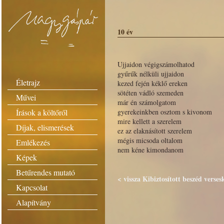
10 év
Ujjaidon végigszámolhatod
gyűrűk nélküli ujjaidon
Életrajz
kezed fején kéklő ereken
sötéten vádló szemeden
Művei
már én számolgatom
Írások a költőről
gyerekeinkben osztom s kivonom
mire kellett a szerelem
Díjak, elismerések
ez az elaknásított szerelem
mégis micsoda oltalom
Emlékezés
nem kéne kimondanom
Képek
Betűrendes mutató
< vissza Kibiztosított beszéd verses
Kapcsolat
Alapítvány