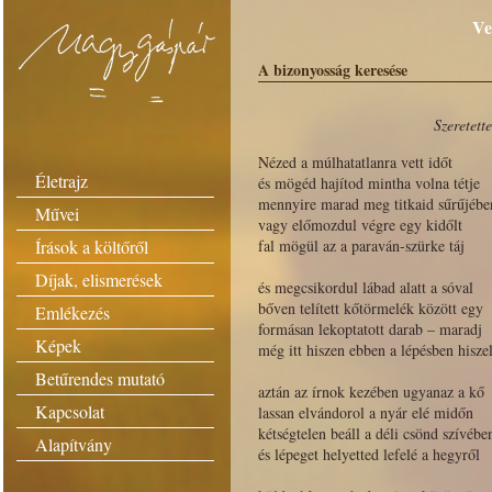
Ve
A bizonyosság keresése
Szeretett
Nézed a múlhatatlanra vett időt
Életrajz
és mögéd hajítod mintha volna tétje
mennyire marad meg titkaid sűrűjébe
Művei
vagy előmozdul végre egy kidőlt
Írások a költőről
fal mögül az a paraván-szürke táj
Díjak, elismerések
és megcsikordul lábad alatt a sóval
bőven telített kőtörmelék között egy
Emlékezés
formásan lekoptatott darab – maradj
Képek
még itt hiszen ebben a lépésben hisze
Betűrendes mutató
aztán az írnok kezében ugyanaz a kő
Kapcsolat
lassan elvándorol a nyár elé midőn
kétségtelen beáll a déli csönd szívébe
Alapítvány
és lépeget helyetted lefelé a hegyről