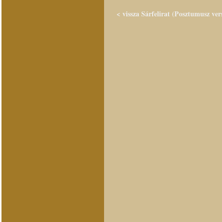
< vissza Sárfelirat (Posztumusz ver