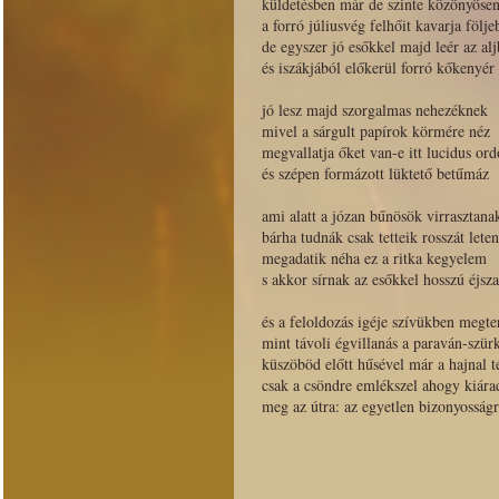
küldetésben már de szinte közönyöse
a forró júliusvég felhőit kavarja följe
de egyszer jó esőkkel majd leér az alj
és iszákjából előkerül forró kőkenyér
jó lesz majd szorgalmas nehezéknek
mivel a sárgult papírok körmére néz
megvallatja őket van-e itt lucidus ord
és szépen formázott lüktető betűmáz
ami alatt a józan bűnösök virrasztana
bárha tudnák csak tetteik rosszát lete
megadatik néha ez a ritka kegyelem
s akkor sírnak az esőkkel hosszú éjsz
és a feloldozás igéje szívükben megt
mint távoli égvillanás a paraván-szür
küszöböd előtt hűsével már a hajnal t
csak a csöndre emlékszel ahogy kiára
meg az útra: az egyetlen bizonyosságr