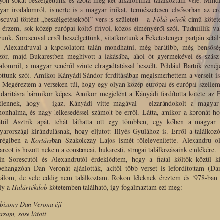
on sokat beszélgettünk és azóta még két alkalommal találkoztam vele. Mindig
ar irodalomról, ismerte is a magyar írókat, természetesen elsősorban az er
scuval történt „beszélgetésekből” vers is született – a
Földi pörök
című kötet
érzem, sok közép-európai költő frivol, közös élményéről szól. Tudniillik v
unk. Sorescuval erről beszélgettünk, vitatkoztunk a Fekete-tenger partján sétá
n Alexandruval a kapcsolatom talán mondhatni, még barátibb, még bensőség
ször, majd Bukarestben meghívott a lakásába, ahol öt gyermekével és szász
alomról, a magyar zenéről szinte elragadtatással beszélt. Például Bartók zenéj
tottunk szót. Amikor Kányádi Sándor fordításában megismerhettem a verseit i
 Megéreztem a verseken túl, hogy egy olyan közép-európai és európai szellem 
ida­ritásra bármikor képes. Amikor megjelent a Kányádi fordította kötete az 
etlennek, hogy – igaz, Kányádi vitte magával – elzarándo­kolt a magyar
onhalma, és nagy lelkesedéssel számolt be erről. Látta, amikor a koronát hoz
pától Asztrik apát, tehát láthatta ott egy tömbben, egy kőben a magya
arországi kirándulásnak, hogy eljutott Illyés Gyulához is. Erről a találkozó
régiben a
Kortárs
ban Szakolczay Lajos ismét fölelevenítette. Alexandru 
arcot is hozott nekem a constancai, bukaresti, strugai találkozásaink emlékére.
in Sorescutól és Alexandrutól érdeklődtem, hogy a fiatal költők közül kit
behangzóan Dan Veronát ajánlották, akitől több verset is lefordítottam (D
nálom, de vele eddig nem találkoztam. Rokon léleknek éreztem és ‘978-ban 
ly a
Halántékdob
kötetemben található, így fogalmaztam ezt meg:
bizony Dan Verona éji
ársam, sose látott