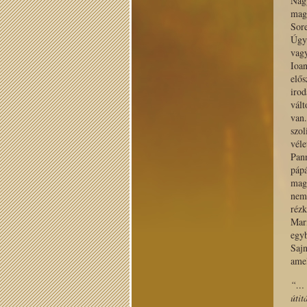
Nagy
magy
Sore
Úgy 
vagy
Ioa
elő
irod
vál
van.
szol
vél
Pann
pá­
magy
nem
rézk
Mar
egy
Saj
ame
“… 
útit