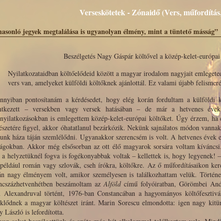
Verseskötetek - Zónaidő (Vers, műfordítás,
hasonló jegyek megtalálása is ugyanolyan élmény, mint a tüntető másság”
Beszélgetés Nagy Gáspár költővel a közép-kelet-európai
Nyilatkozataidban költőelődeid között a magyar irodalom nagyjait emlegete
vers van, amelyeket külföldi költőknek ajánlottál. Ez valami újabb felisme
nnyiban pontosítanám a kérdésedet, hogy elég korán fordultam a külföldi 
entkezett – versekben vagy versek hatásában – de már a hetvenes évek
yilatkozásokban is emlegettem közép-kelet-európai költőket. Úgy érzem, ha e
észetére figyel, akkor óhatatlanul bezárkózik. Nekünk sajnálatos módon vannak 
nk háza táján szemlélődni. Ugyanakkor szerencsém is volt. A hetvenes évek 
zágokban. Akkor még elsősorban az ott élő magyarok sorsára voltam kíváncsi.
 a helyzetüknél fogva is fogékonyabbak voltak – kellettek is, hogy legyenek! –
például román vagy szlovák, cseh írókra, költőkre. Az ő műfordításaikon ker
n nagy élményem volt, amikor személyesen is találkozhattam velük. Története
encszázhetvenhétben beszámoltam az
Alföld
című folyóiratban, Görömbei Andr
n Alexandruval történt, 1976-ban Constancában a hagyományos költőfesztiv
klődnek a magyar költészet iránt. Marin Sorescu elmondotta: igen nagy kitü
 László is lefordította.