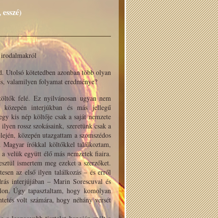
 esszé)
 irodalmakról
d. Utolsó kötetedben azonban több olyan
rés, valamilyen folyamat eredménye?
költők felé. Ez nyilvánosan ugyan nem
 közepén interjúkban és más jellegű
gy kis nép költője csak a saját nemzete
ilyen rossz szokásaink, szeretünk csak a
elején, közepén utazgattam a szomszédos
 Magyar írókkal költőkkel találkoztam,
 a velük együtt élő más nemzetek fiaira.
esztül ismertem meg ezeket a szerzőket.
sen az első ilyen találkozás – és erről
ás interjújában – Marin Sorescuval és
álon. Úgy tapasztaltam, hogy komolyan
ntetés volt számára, hogy néhány versét