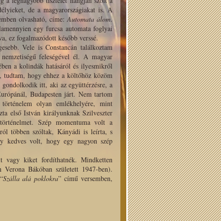
 a legnagyobb tisztelet hangján szólt a
délyieket, de a magyarországiakat is. A
emben olvasható, címe:
Automata álom
.
alamennyien egy furcsa automata foglyai
lva, ez fogalmazódott később verssé.
esebb. Vele is Constancán találkoztam
 nemzetiségű feleségével él. A magyar
ében a kolindák hatásáról és ilyesmikről
s, tudtam, hogy ehhez a költőhöz közöm
gondolkodik itt, aki az együttérzésre, a
Európánál, Bu­dapesten járt. Nem tartom
 történelem olyan emlékhelyére, mint
ta első István királyunknak Szilveszter
r történelmet. Szép momentuma volt a
ról többen szóltak, Kányádi is leírta, s
oly kedves volt, hogy egy nagyon szép
 vagy ki­ket fordíthatnék. Mindketten
an Verona Bákóban született 1947-ben).
“
Szálla alá poklokra
” című versem­ben,