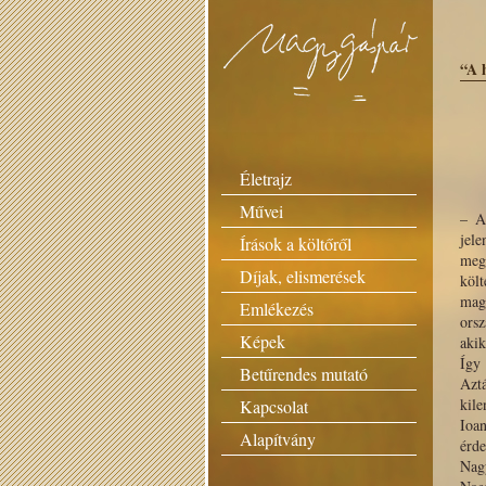
“A 
Életrajz
Művei
– A
jel
Írások a költőről
megn
Díjak, elismerések
költ
magu
Emlékezés
ors
Képek
akik
Így 
Betűrendes mutató
Aztá
kil
Kapcsolat
Ioa
Alapítvány
érde
Nagy