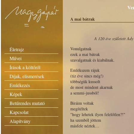
Ver
A mai bátrak
A 120 éve született Ady
Vonulgatnak
Életrajz
ezek a mai bátrak
Művei
szavalgatnak és kiabálnak.
Írások a költőről
Emlékszem rájuk
Díjak, elismerések
(tíz éve sincs még!)
többségük kussolt
Emlékezés
de most mindent akarnak
a semmi-jussból!
Képek
Betűrendes mutató
Bíráim voltak
megítéltek
Kapcsolat
"hogy lehetek ilyen felelőtlen?!"
ha szemből jöttem
Alapítvány
másfele néztek…