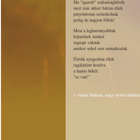
Ma "igazolt" szabadsághősök
mert már akkor bátran éltek
patyolatosan szónokolnak
pedig de nagyon féltek!
Most a legharsányabbak
képzelnek minket
tegnapi vaknak
amikor sehol sem mutatkoztak.
Életük nyugodtan élték
ragályként hordva
a hamis békét:
"ez van!"
< vissza Tudom, nagy nyári délután