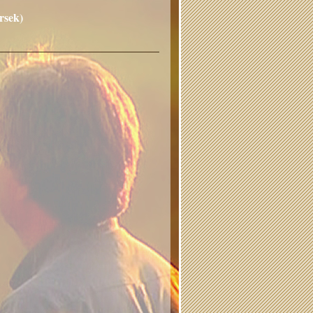
rsek)