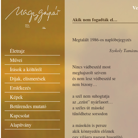
Ve
Akik nem fogadták el…
Megtalált 1986-os naplóbejegyzés
Életrajz
Szokoly Tamásna
Művei
Nincs vádbeszéd most
Írások a költőről
meghajszolt szívem
Díjak, elismerések
és nem lesz védbeszéd se
nem bizony…
Emlékezés
a szél nem suhogtatja
Képek
az „ezüst” nyárfasort…
Betűrendes mutató
a széles út másoké
tűnődhetsz sorsodon
Kapcsolat
Alapítvány
a másokén is persze
akik könnyedén előznek
egy világra nagyon hasonlító