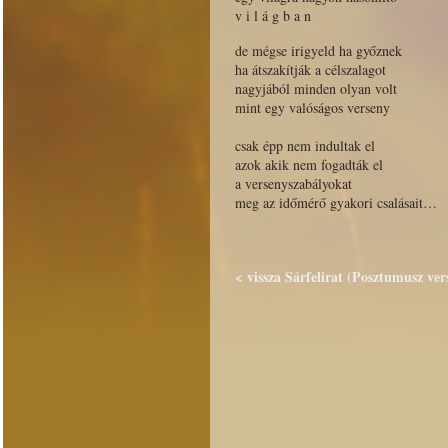
v i l á g b a n
de mégse irigyeld ha győznek
ha átszakítják a célszalagot
nagyjából minden olyan volt
mint egy valóságos verseny
csak épp nem indultak el
azok akik nem fogadták el
a versenyszabályokat
meg az időmérő gyakori csalásait…
< vissza Sárfelirat (Posztumusz ver