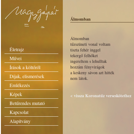
Álmomban
Álmomban
tűzszüneti vonal voltam
Életrajz
tiszta fehér inggel
tekergő felhőket
Művei
ingereltem s lehulltak
Írások a költőről
hozzám fényvirágok
a keskeny sávon azt hitték
Díjak, elismerések
nem látok.
Emlékezés
Képek
< vissza Koronatűz verseskötethez
Betűrendes mutató
Kapcsolat
Alapítvány