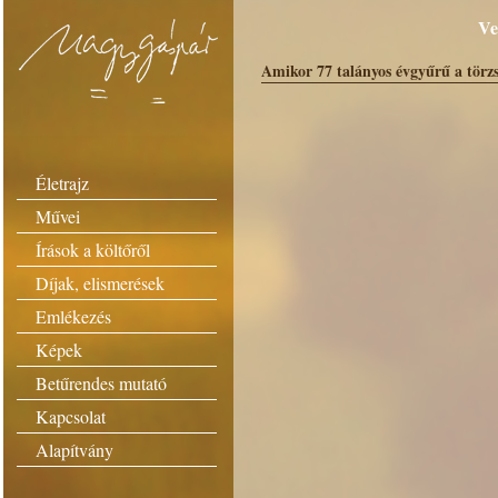
Ve
Amikor 77 talányos évgyűrű a törz
Életrajz
Művei
Írások a költőről
Díjak, elismerések
Emlékezés
Képek
Betűrendes mutató
Kapcsolat
Alapítvány