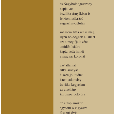
és Nagyboldogasszony
napja van
bazilika-árnyékban is
fehéren szikrázó
augusztus-délután
sohasem látta senki még
ilyen boldognak a Dunát
ezt a megifjult vént
amidőn hátára
kapta vette ismét
a magyar koronát
úsztatta hát
ritka aranyát
hiszen jól tudta:
isteni adomány
és ritka kegyelem
ez a néhány
korona-cipelő óra
ez a nap amikor
egyedül ő vigyázza
ő segíti óvja