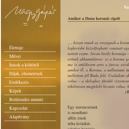
Ve
Amikor a Duna koronát cipelt
„…hiszen ennek az országnak a koronáb
Életrajz
legkevésbé kézzelfogható vonásait e
tartott eszme. István király koronája
Művei
erőnek akkumulátora: ez a korona g
Írások a költőről
ma is emlékszem arra a furcsa szívdo
amikor Ő, a Korona, a milleniumi ü
Díjak, elismerések
mellettem föl Buda felé. Családom 
volna – a dologhoz fűződő viszonyu
Emlékezés
tökéletesen megfelelő hivatás volna:
Képek
(R
Betűrendes mutató
Egy szerencsésnek
Kapcsolat
is mondható
Alapítvány
afféle írnok
néha krónikás
véletlen históriás