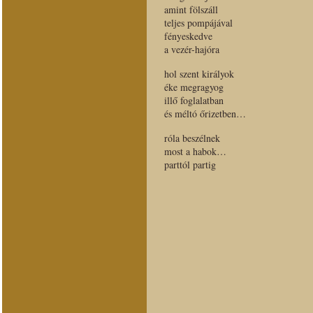
amint fölszáll
teljes pompájával
fényeskedve
a vezér-hajóra
hol szent királyok
éke megragyog
illő foglalatban
és méltó őrizetben…
róla beszélnek
most a habok…
parttól partig
szent titkokat locsog
szalad a hullám
míg a korona
megy a hatalmas
víznek útján
s a
Dunakanyart
újra koronázza
s hozzá áldást is oszt
a lemenő Nap
összes sugarával