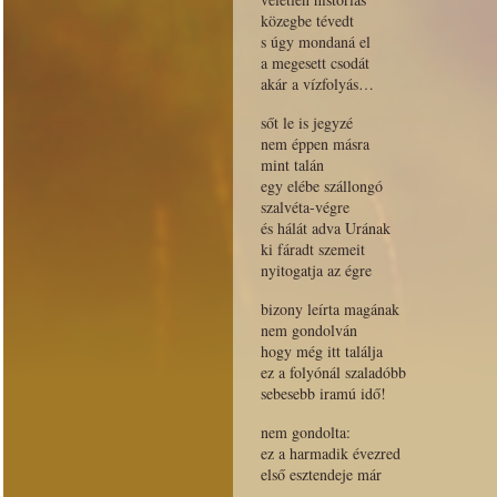
közegbe tévedt
s úgy mondaná el
a megesett csodát
akár a vízfolyás…
sőt le is jegyzé
nem éppen másra
mint talán
egy elébe szállongó
szalvéta-végre
és hálát adva Urának
ki fáradt szemeit
nyitogatja az égre
bizony leírta magának
nem gondolván
hogy még itt találja
ez a folyónál szaladóbb
sebesebb iramú idő!
nem gondolta:
ez a harmadik évezred
első esztendeje már