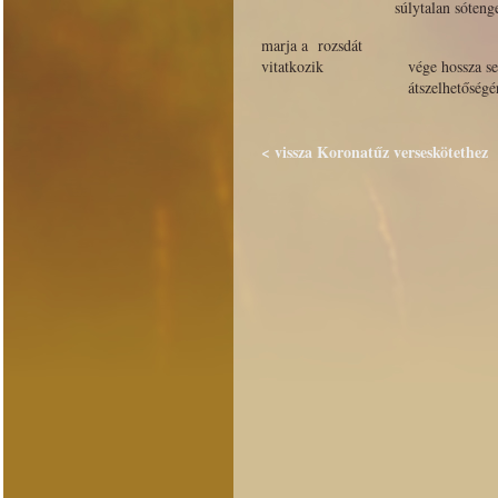
súlytalan sóteng
marja a rozsdát
vitatkozik vége hossza se 
átszelhetőségéről
< vissza Koronatűz verseskötethez