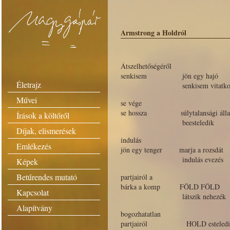
Armstrong a Holdról
Átszelhetőségéről
senkisem jön egy hajó
Életrajz
senkisem vitatk
Művei
se vége
se hossza súlytalansági álla
Írások a költőről
beesteledik
Díjak, elismerések
indulás
Emlékezés
jön egy tenger marja a rozsdát
indulás evezés
Képek
Betűrendes mutató
partjairól a
bárka a komp FÖLD FÖLD
Kapcsolat
látszik nehezék
Alapítvány
bogozhatatlan
partjairól HOLD esteledi