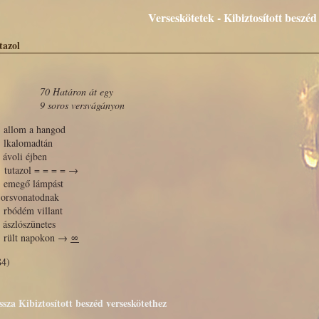
Verseskötetek - Kibiztosított beszéd
tazol
70 Határon át egy
9 soros versvágányon
llom a hangod
kalomadtán
voli éjben
utazol = = = = →
megő lámpást
orsvonatodnak
bódém villant
szlószünetes
ült napokon →
∞
84)
ssza Kibiztosított beszéd verseskötethez