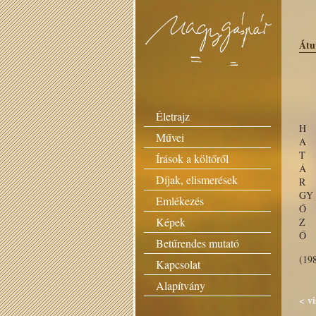
Átu
Életrajz
H a
Művei
A l
T á
Írások a költőről
Á t
Díjak, elismerések
R e
GY 
Emlékezés
Ő r
Képek
Z á
Ő r
Betűrendes mutató
(19
Kapcsolat
Alapítvány
< vi