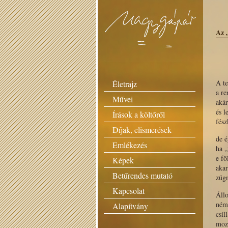
Az 
A te
Életrajz
a r
Művei
akár
és l
Írások a költőről
fés
Díjak, elismerések
de 
Emlékezés
ha „
e fö
Képek
akar
Betűrendes mutató
zúgn
Kapcsolat
Állo
ném
Alapítvány
csil
mozd