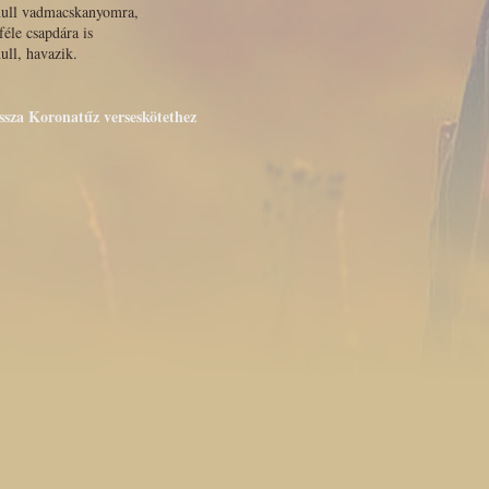
hull vadmacskanyomra,
féle csapdára is
ull, havazik.
issza Koronatűz verseskötethez