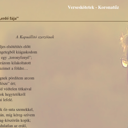
Verseskötetek - Koronatűz
„erdő fája”
A Kapuállító szerzőinek
ljes elsötétítés előtt
engetegből kiágaskodom
 egy „toronyfenyő”;
erázom kilakoltatott
zkeimet a földre…
égnek pördítem arcom
fésze” ért;
ld védtelen titkaival
ok hegytetőkről
i lefelé.
k őz-suta szemekkel,
án, míg kéreg-szívem
lag-köszörűn kopik;
ulatlan az erdő,