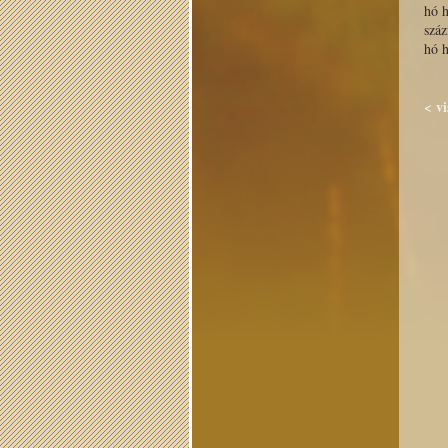
hó 
száz
hó h
< v