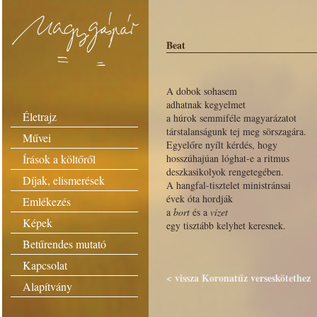
Beat
A dobok sohasem
adhatnak kegyelmet
Életrajz
a húrok semmiféle magyarázatot
társtalanságunk tej meg sörszagára.
Művei
Egyelőre nyílt kérdés, hogy
Írások a költőről
hosszúhajúan lóghat-e a ritmus
deszkasikolyok rengetegében.
Díjak, elismerések
A hangfal-tisztelet ministránsai
évek óta hordják
Emlékezés
a
bort
és a
vizet
Képek
egy tisztább kelyhet keresnek.
Betűrendes mutató
Kapcsolat
< vissza Koronatűz verseskötethez
Alapítvány